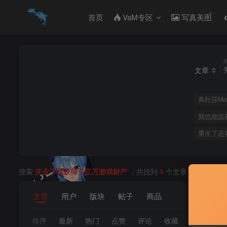
首页
VaM专区
写真美图
文章
美杜莎Med
我也能追
重生了还
搜索
失业了我获得了亿万游戏财产
，共找到
1
个文章
文章
用户
版块
帖子
商品
排序
最新
热门
点赞
评论
收藏
销量