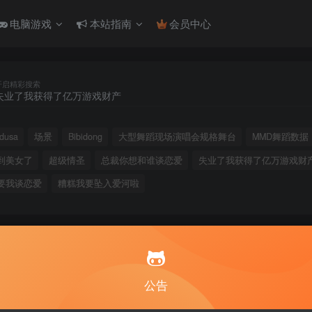
电脑游戏
本站指南
会员中心
开启精彩搜索
usa
场景
Bibidong
大型舞蹈现场演唱会规格舞台
MMD舞蹈数据
到美女了
超级情圣
总裁你想和谁谈恋爱
失业了我获得了亿万游戏财
要我谈恋爱
糟糕我要坠入爱河啦
公告