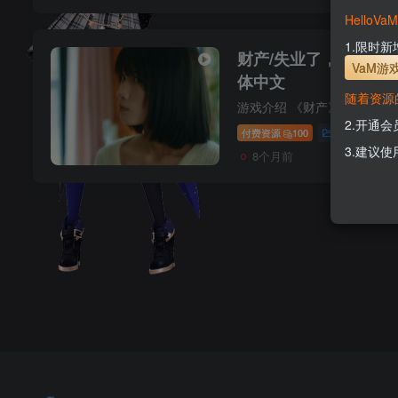
Hello
1.限时
财产/失业了，我获得
VaM游
体中文
随着资源
2.开通
付费资源
100
恋爱模拟
3.建议使
8个月前