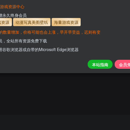
VaM游戏资源中心
新增永久终身会员
了亿万游戏财产！|官方简
戏资源
动漫写真美图壁纸
海量游戏资源
的数量增加，价格可能也会上涨，早开早受益，迟则有变
游戏介绍 《财产》是一款真正的真人互动游戏，内嵌市场仿真的商业系统、非线性叙事恋爱养成。31天，通过投资、拍卖、收购、上市等策略打脸所有人，成就商业帝国！约会、酒吧、QTE互动、私密空间...
会员，全站所有资源免费下载
电脑游戏
积分资源
用谷歌浏览器或自带的Microsoft Edge浏览器
0
114
10
本站指南
会员