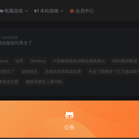
电脑游戏
本站指南
会员中心
开启精彩搜索
usa
场景
Bibidong
大型舞蹈现场演唱会规格舞台
MMD舞蹈数据
到美女了
超级情圣
总裁你想和谁谈恋爱
失业了我获得了亿万游戏财
要我谈恋爱
糟糕我要坠入爱河啦
公告