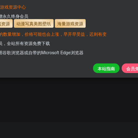
VaM游戏资源中心
新增永久终身会员
了
戏资源
动漫写真美图壁纸
海量游戏资源
游戏介绍 你曾经梦想过在电影或电视剧中体验恋爱生活吗？想感受主角的喜怒哀乐，参与改变剧情走向吗？从相识到相爱，再到争吵和抉择，你都是如何选择的？如果，能给你“再来一次”的机会你又该...
的数量增加，价格可能也会上涨，早开早受益，迟则有变
会员，全站所有资源免费下载
角色扮演
用谷歌浏览器或自带的Microsoft Edge浏览器
0
125
10
本站指南
会员