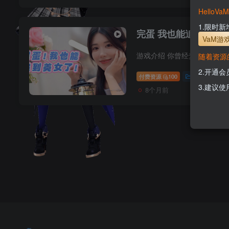
Hello
1.限时
完蛋 我也能追到美女
VaM游
随着资源
2.开通
付费资源
100
积分资源
3.建议使
8个月前