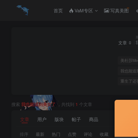
首页
VaM专区
写真美图
文章
美杜莎Med
我也能追
重生了还
搜索
我也能追到美女了
，共找到
1
个文章
文章
用户
版块
帖子
商品
排序
最新
热门
点赞
评论
收藏
销量