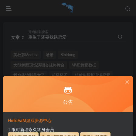
开启精彩搜索
文章
美杜莎Medusa
场景
Bibidong
大型舞蹈现场演唱会规格舞台
MMD舞蹈数据
我也能追到美女了
超级情圣
总裁你想和谁谈恋爱
失业了我获得了亿万游戏财产
重生了还要我谈恋爱
糟糕我要坠入爱河啦
公告
搜索
重生了还要我谈恋爱
，共找到
1
个文章
HelloVaM游戏资源中心
1.限时新增永久终身会员
文章
用户
版块
帖子
商品