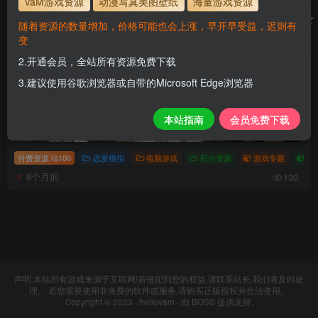
VaM游戏资源
动漫写真美图壁纸
海量游戏资源
排序
最新
热门
点赞
评论
收藏
销量
随着资源的数量增加，价格可能也会上涨，早开早受益，迟则有
变
重生了还要我谈恋爱？|官方简体中文
2.开通会员，全站所有资源免费下载
3.建议使用谷歌浏览器或自带的Microsoft Edge浏览器
本站指南
会员免费下载
付费资源
100
恋爱模拟
电脑游戏
积分资源
游戏专题
真
8个月前
130
声明:本站所有游戏来源于互联网!若侵犯到您的权益,请联系站长,我们将及时处
理。 若您需要使用非免费的软件或服务,请购买正版授权并合法使用。
Copyright © 2023 ·
hellovam
· 由
BOSS
提供支持.