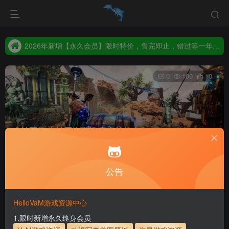
2026年新增【永久会员】限时特价，售完即止，错过等一年！！！
统一解压码www.hellovam.com，如有备注以备注为准
2026年新增【永久会员】限时特价，售完即止，错过等一年！！！
统一解压码www.hellovam.com，如有备注以备注为准
0
109
10
众神陨落/支持网络联机|官方简体中文
首页
电脑游戏
动作冒险
正文
公告
付费资源
已售 10
众神陨落/支持网络联机|官方简体中文
此内容为付费资源，请付费后查看
HelloVaM游戏资源中心
100
1.限时新增永久终身会员
积分