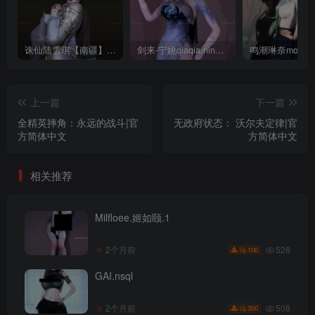
诛仙陆雪琪【南疆】CoveRig
剑来-宁姚qiaqia.ningyao-re.1
上一篇
下一篇
全精英摔角：永远的战斗|官
无政府状态： 沃尔夫定律|官
方简体中文
方简体中文
相关推荐
Milfloee.姬如颐.1
528
2个月前
100
GAI.nsql
508
2个月前
300