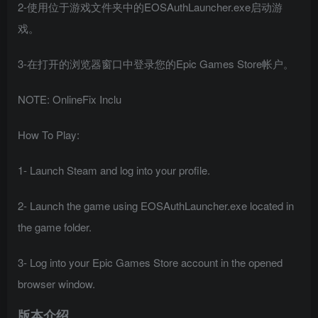
2-使用位于游戏文件夹中的EOSAuthLauncher.exe启动游
戏。
3-在打开的浏览器窗口中登录您的Epic Games Store帐户。
NOTE: OnlineFix Inclu
How To Play:
1- Launch Steam and log into your profile.
2- Launch the game using EOSAuthLauncher.exe located in
the game folder.
3- Log into your Epic Games Store account in the opened
browser window.
版本介绍