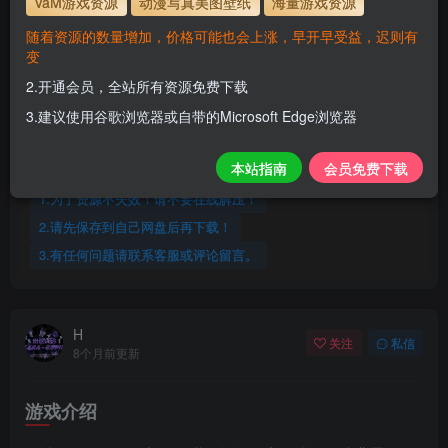
VaM游戏资源
动漫写真美图壁纸
海量游戏资源
10
1
月度会员
永久至尊会员
随着资源的数量增加，价格可能也会上涨，早开早受益，迟则有
变
登录购买
2.开通会员，全站所有资源免费下载
永久至尊会员终生有效
会员免费下载资源
主流网盘——高速下载
会员专属交流群
专人上传每天更新
3.建议使用谷歌浏览器或自带的Microsoft Edge浏览器
支付页面打不开或支付后不跳转请联系QQ：3317425885
本站指南
会员免费下载
会员尊享全站资源【免费下载】！
1.为了资源不失效！请不要在线解压！
2.请先保存到自己网盘后再下载！
3.有任何问题请联系客服或评论留言。
H
关注
私信
8个月前更新
游戏介绍