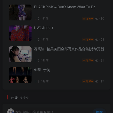
BLACKPINK – Don’t Know What To Do
480
2个月前
100
HVC.A002.1
453
2个月前
300
赛高酱_精美美图全部写真作品合集|持续更新
421
6个月前
500
剑星_伊芙
417
2个月前
400
评论
抢沙发
欢迎您留下宝贵的见解！
提交