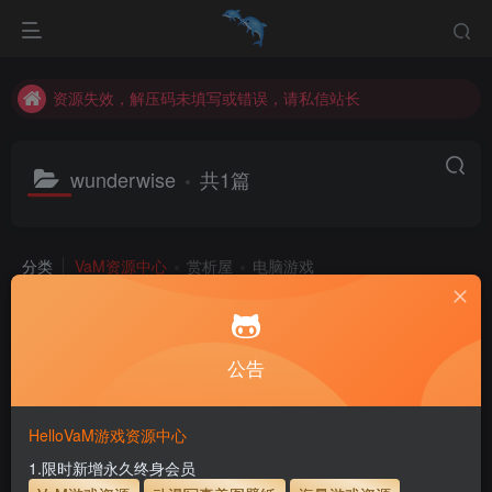
资源失效，解压码未填写或错误，请私信站长
统一解压码为www.hellovam.com，如有备注以备注为准
资源失效，解压码未填写或错误，请私信站长
统一解压码为www.hellovam.com，如有备注以备注为准
wunderwise
共1篇
分类
VaM资源中心
赏析屋
电脑游戏
子分类
vam人物
vam服装
游戏本体
vam其他
VaM舞蹈视
子分类
Dnaddr
realclone
Archer
Eros
lv
其他人物
H
排序
发布
更新
浏览
点赞
评论
公告
【游戏动漫角色】wunderwise人物合集
HelloVaM游戏资源中心
1.限时新增永久终身会员