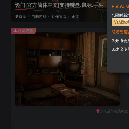
诡门|官方简体中文|支持键盘.鼠标.手柄
Hello
1.限时
首页
电脑游戏
动作冒险
正文
VaM游
付费资源
随着资源
2.开通
3.建议使
永久至尊会员终生