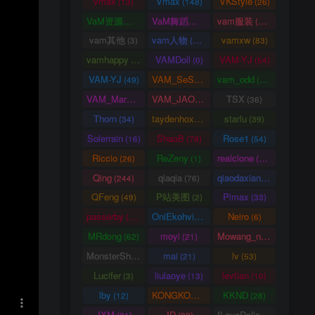
vmax
Vmax
VKStyle
(13)
(148)
(26)
VaM资源中心
VaM舞蹈视频
vam服装
(4163)
(5)
(1458)
vam其他
vam人物
vamxw
(3)
(3105)
(83)
vamhappy
VAMDoll
VAM-YJ
(31)
(0)
(54)
VAM-YJ
VAM_SeSe
vam_odd
(49)
(10)
(20)
VAM_Mars
VAM_JAO
TSX
(0)
(15)
(36)
Thorn
taydenhoxe
starlu
(34)
(8)
(39)
Solerrain
ShaoB
Rose1
(16)
(78)
(54)
Riccio
ReZeny
realclone
(26)
(1)
(70)
Qing
qiaqia
qiaodaxian
(244)
(76)
(16)
QFeng
P站美图
Pimax
(49)
(2)
(33)
passerby
OniEkohvius
Neiro
(26)
(51)
(6)
MRdong
moyi
Mowang_nixi
(62)
(21)
(139)
MonsterShinkai
mai
lv
(38)
(21)
(53)
Lucifer
liulaoye
levtian
(3)
(13)
(10)
lby
KONGKONG
KKND
(12)
(9)
(28)
JXM
JD
ILoveDolls
(21)
(38)
(66)