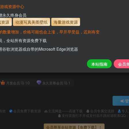
VaM游戏资源中心
新增永久终身会员
戏资源
动漫写真美图壁纸
海量游戏资源
的数量增加，价格可能也会上涨，早开早受益，迟则有变
诡门|官方简体中文|支持键盘.鼠标.手柄
会员，全站所有资源免费下载
用谷歌浏览器或自带的Microsoft Edge浏览器
百度网盘/天翼网盘/迅雷网盘/阿里网盘/夸克网盘
100
本站指南
会员
积分
10
1
月度会员
永久至尊会员
登
有效
会员免费下载资源
主流网盘——高速下载
会员专属交流群
专人
支付页面打不开或支付后不跳转请联系QQ：331
会员尊享全站资源【免费下