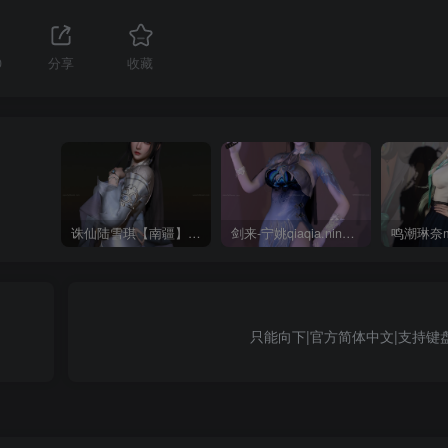
0
分享
收藏
诛仙陆雪琪【南疆】CoveRig
剑来-宁姚qiaqia.ningyao-re.1
只能向下|官方简体中文|支持键盘