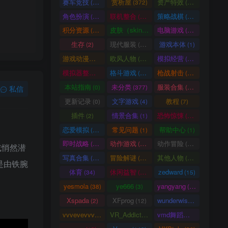
赛车竞技
赏析屋
资产特效
(36)
(372)
(224)
角色扮演
联机整合
策略战棋
(207)
(34)
(71)
积分资源
皮肤（skin）
电脑游戏
(3246)
(1)
(1003)
生存
现代服装
游戏本体
(2)
(929)
(1)
游戏动漫古装
欧风人物
模拟经营
(466)
(62)
(57)
模拟器整合
格斗游戏
枪战射击
(1)
(25)
(105)
本站指南
未分类
服装合集
(0)
(377)
(20)
私信
更新记录
文字游戏
教程
(0)
(4)
(7)
插件
情景合集
恐怖惊悚
(2)
(1)
(64)
恋爱模拟
常见问题
帮助中心
(101)
(1)
(1)
即时战略
动作游戏
动作冒险
(14)
(33)
(336)
或悄然潜
写真合集
冒险解谜
其他人物
(370)
(30)
(661)
是由铁腕
体育
休闲益智
zedward
(34)
(69)
(15)
yesmola
ye666
yangyang
(38)
(3)
(86)
Xspada
XFprog
wunderwise
(2)
(12)
(1)
vvvevevvv
VR_Addict
vmd舞蹈数据
(191)
(38)
(2)