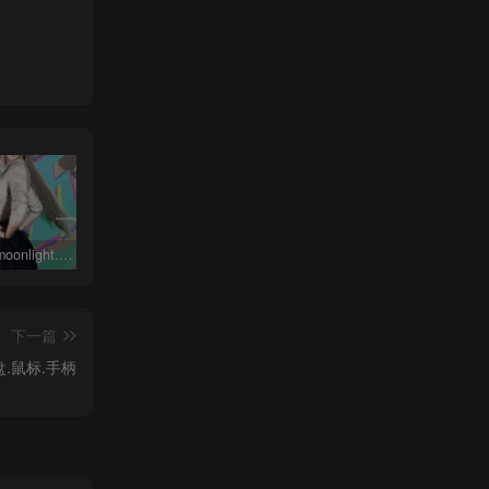
鸣潮琳奈moonlight.琳奈.1
动作合集-永久会员专属
完美世界柳神Archer.LiuShenWuDiDao.1
下一篇
.鼠标.手柄