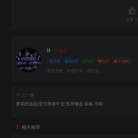
点赞
1
H
关注
378
6572
131
127
118W+
资源失效，友链申请，请私信。
上一篇
萝莉的远征|官方简体中文|支持键盘.鼠标.手柄
相关推荐