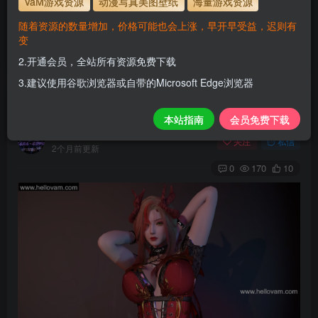
VaM游戏资源
动漫写真美图壁纸
海量游戏资源
使用方法
解压后，放进文件夹AddonPackages即可，更多请看本
随着资源的数量增加，价格可能也会上涨，早开早受益，迟则有
站教程
变
www.hellovam.com
解压密码
2.开通会员，全站所有资源免费下载
3.建议使用谷歌浏览器或自带的Microsoft Edge浏览器
haigui.红龙女王.1
本站指南
会员免费下载
H
关注
私信
2个月前更新
0
170
10