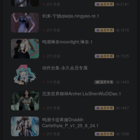
2个月前
2181
会员专属
剑来-宁姚qiaqia.ningyao-re.1
2个月前
1676
会员专属
鸣潮琳奈moonlight.琳奈.1
2个月前
1525
会员专属
动作合集-永久会员专属
1个月前
1493
会员专属
完美世界柳神Archer.LiuShenWuDiDao.1
2个月前
1467
会员专属
鸣潮卡提希娅Dnaddr-
Cartethyia_P_v1_25_8_24.1
2个月前
1338
会员专属