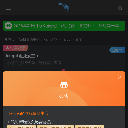
2026年新增【永久会员】限时特价，售完即止，错过等一年！！！
统一解压码www.hellovam.com，如有备注以备注为准
2026年新增【永久会员】限时特价，售完即止，错过等一年！！！
统一解压码www.hellovam.com，如有备注以备注为准
首页
VaM资源中心
vam人物
haigui
正文
付费资源
已售 12
haigui.红龙女王.1
此内容为付费资源，请付费后查看
4
5
币
币
免费
免费
月度会员
永久至尊会员
公告
立即购买
建议登录购买，如果购买后无法下载，请联系网站客服
HelloVaM游戏资源中心
永久至尊会员终生有效
会员免费下载资源
1.限时新增永久终身会员
主流网盘——高速下载
会员专属交流群
专人上传每天更新
支付页面打不开或支付后不跳转请联系QQ：3317425885