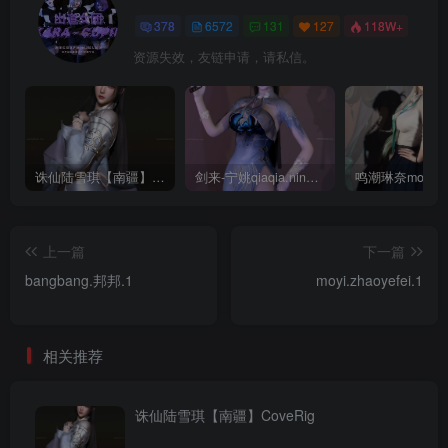
378
6572
131
127
118W+
资源失效，友链申请，请私信。
诛仙陆雪琪【南疆】CoveRig
剑来-宁姚qiaqia.ningyao-re.1
上一篇
下一篇
bangbang.邦邦.1
moyi.zhaoyefei.1
相关推荐
诛仙陆雪琪【南疆】CoveRig