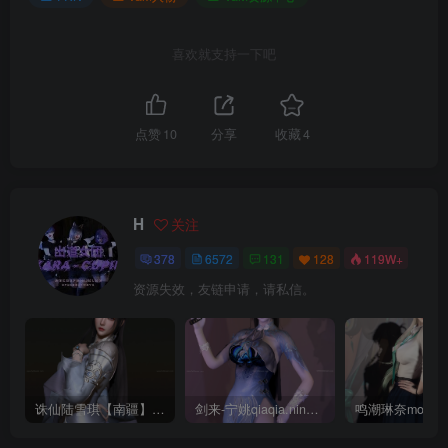
喜欢就支持一下吧
点赞
10
分享
收藏
4
H
关注
378
6572
131
128
119W+
资源失效，友链申请，请私信。
诛仙陆雪琪【南疆】CoveRig
剑来-宁姚qiaqia.ningyao-re.1