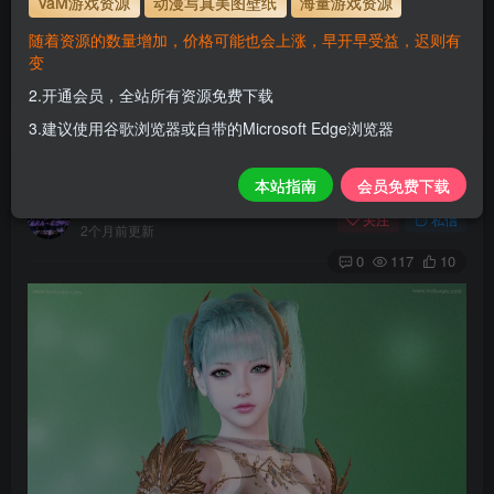
VaM游戏资源
动漫写真美图壁纸
海量游戏资源
使用方法
解压后，放进文件夹AddonPackages即可，更多请看本
随着资源的数量增加，价格可能也会上涨，早开早受益，迟则有
站教程
变
www.hellovam.com
解压密码
2.开通会员，全站所有资源免费下载
3.建议使用谷歌浏览器或自带的Microsoft Edge浏览器
Athena_RM2
本站指南
会员免费下载
H
关注
私信
2个月前更新
0
117
10