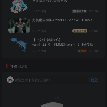
动作合集-永久会员专属
1个月前
1504
会员专属
完美世界柳神Archer.LiuShenWuDiDao.1
2个月前
1483
会员专属
【中文纯净版22G】
vam1_22_0_1&MMDPlayer4_3_1修复版
1356
2个月前
免费
评论
抢沙发
欢迎您留下宝贵的见解！
提交