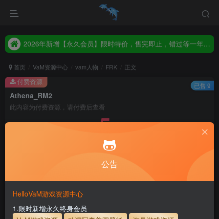
2026年新增【永久会员】限时特价，售完即止，错过等一年！！！
统一解压码www.hellovam.com，如有备注以备注为准
2026年新增【永久会员】限时特价，售完即止，错过等一年！！！
统一解压码www.hellovam.com，如有备注以备注为准
首页
VaM资源中心
vam人物
FRK
正文
付费资源
已售 9
Athena_RM2
此内容为付费资源，请付费后查看
5
30
币
币
免费
免费
月度会员
永久至尊会员
公告
立即购买
建议登录购买，如果购买后无法下载，请联系网站客服
HelloVaM游戏资源中心
永久至尊会员终生有效
会员免费下载资源
1.限时新增永久终身会员
主流网盘——高速下载
会员专属交流群
专人上传每天更新
支付页面打不开或支付后不跳转请联系QQ：3317425885