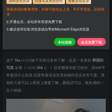
VaM游戏资源
动漫写真美图壁纸
海量游戏资源
随着资源的数量增加，价格可能也会上涨，早开早受益，迟则有
变
韩国Sia (시아)_精美美图全部写真作品合集
2.开通会员，全站所有资源免费下载
H
3.建议使用谷歌浏览器或自带的Microsoft Edge浏览器
关注
私信
6个月前更新
0
126
10
本站指南
会员免费下载
更新至15期资源
这个
Sia
(시아)妹子没有过多的了解，这是一名来自
韩国的
写真
女模《 시아(
SIA
)》！ 目前拥有20多万粉丝，虽SIA平
常都没什么笑容,但是带着淡淡笑意的模样其实非常可爱。其
他的大家可以上推推上搜索了解，颜值还可以，挺姓感的一
位小姐姐