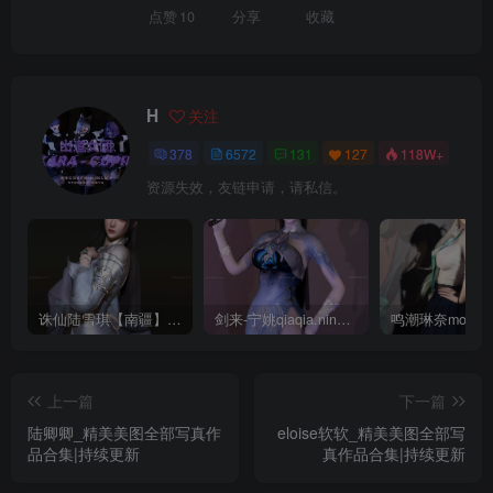
点赞
10
分享
收藏
H
关注
378
6572
131
127
118W+
资源失效，友链申请，请私信。
诛仙陆雪琪【南疆】CoveRig
剑来-宁姚qiaqia.ningyao-re.1
上一篇
下一篇
陆卿卿_精美美图全部写真作
eloise软软_精美美图全部写
品合集|持续更新
真作品合集|持续更新