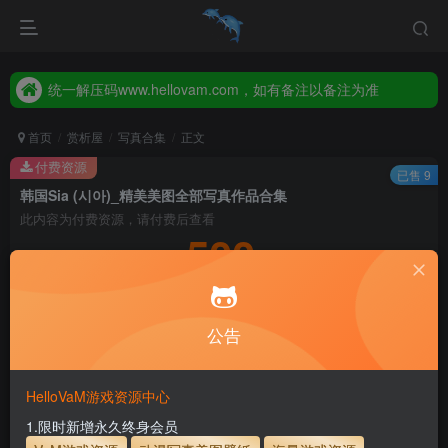
统一解压码www.hellovam.com，如有备注以备注为准
2026年新增【永久会员】限时特价，售完即止，错过等一年！！！
统一解压码www.hellovam.com，如有备注以备注为准
首页
赏析屋
写真合集
正文
付费资源
已售 9
韩国Sia (시아)_精美美图全部写真作品合集
此内容为付费资源，请付费后查看
500
积分
5
1
月度会员
永久至尊会员
公告
登录购买
永久至尊会员终生有效
会员免费下载资源
主流网盘——高速下载
会员专属交流群
专人上传每天更新
HelloVaM游戏资源中心
支付页面打不开或支付后不跳转请联系QQ：3317425885
1.限时新增永久终身会员
为了资源不失效！请不要在线解压文件！