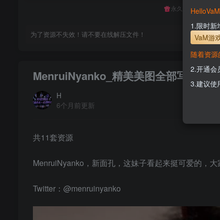
永久至尊会员终生
Hello
1.限时
为了资源不失效！请不要在线解压文件！
VaM游
随着资源
2.开通
MenruiNyanko_精美美图全部写真作
3.建议使
H
6个月前更新
共11套资源
MenruiNyanko，新面孔，这妹子看起来挺可爱的
Twitter：@menruinyanko