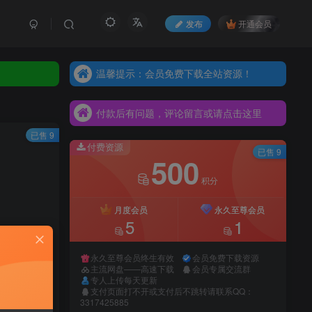
发布
开通会员
温馨提示：会员免费下载全站资源！
温馨提示：会员免费下载全站资源！
付款后有问题，评论留言或请点击这里
温馨提示：会员免费下载全站资源！
付款后有问题，评论留言或请点击这里
付款后有问题，评论留言或请点击这里
已售 9
付费资源
已售 9
500
积分
月度会员
永久至尊会员
5
1
永久至尊会员终生有效
会员免费下载资源
主流网盘——高速下载
会员专属交流群
专人上传每天更新
支付页面打不开或支付后不跳转请联系QQ：
录购买
3317425885