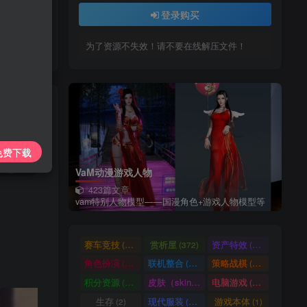
上传每天更新
登录购买
7425885
为了资源不失效！请不要在线解压文件！
私信
免费下载
10
VaM动漫游戏人物
423篇文章
vam特别人物模型——国漫角色+游戏人物模型等
赛车竞技
赏析屋
资产特效
(36)
(372)
(224)
角色扮演
联机整合
策略战棋
(207)
(34)
(71)
积分资源
皮肤（skin）
电脑游戏
(3246)
(1)
(1003)
生存
现代服装
游戏本体
(2)
(929)
(1)