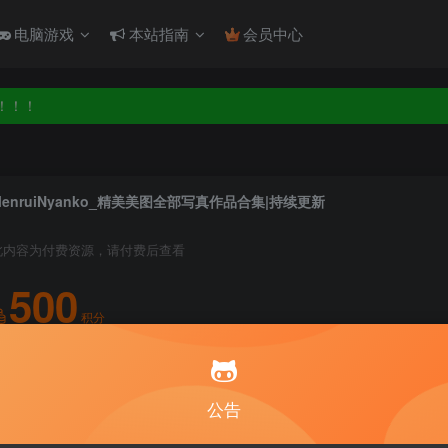
电脑游戏
本站指南
会员中心
！！！
！！！
MenruiNyanko_精美美图全部写真作品合集|持续更新
此内容为付费资源，请付费后查看
500
积分
5
1
月度会员
永久至尊会员
公告
登