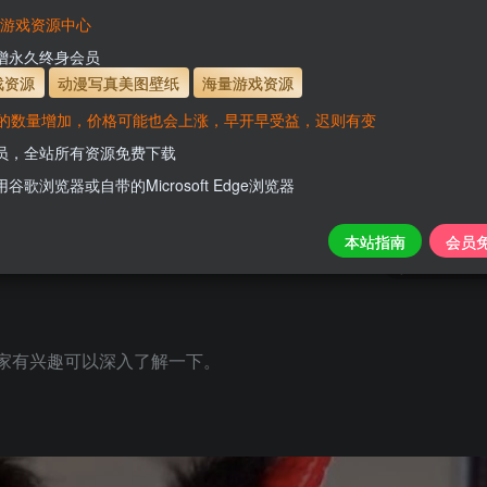
有效
会员免费下载资源
主流网盘——高速下载
会员专属交流群
专人
VaM游戏资源中心
支付页面打不开或支付后不跳转请联系QQ：331
新增永久终身会员
戏资源
动漫写真美图壁纸
海量游戏资源
的数量增加，价格可能也会上涨，早开早受益，迟则有变
会员，全站所有资源免费下载
品合集|持续更新
用谷歌浏览器或自带的Microsoft Edge浏览器
关注
本站指南
会员
0
106
，大家有兴趣可以深入了解一下。