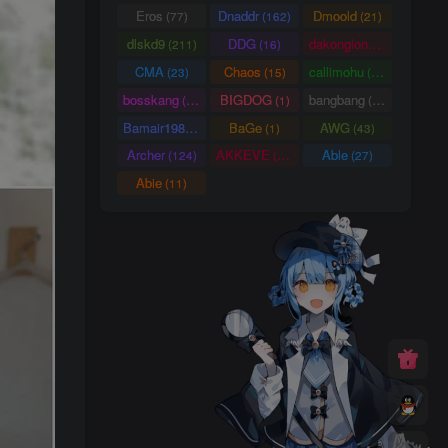
Eros
Dnaddr
Dmoold
(77)
(162)
(21)
dlskd9
DDG
dakonglong
(211)
(16)
(20)
CMA
Chaos
callimohu
(23)
(15)
(57)
bosskang
BIGDOG
bangbang
(85)
(1)
(22)
Bamair1984
BaGe
AWG
(15)
(1)
(43)
Archer
AKKEVE
Able
(124)
(114)
(27)
Abie
(11)