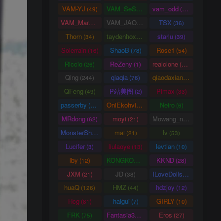
VAM-YJ
VAM_SeSe
vam_odd
(49)
(10)
(20)
VAM_Mars
VAM_JAO
TSX
(0)
(15)
(36)
Thorn
taydenhoxe
starlu
(34)
(8)
(39)
Solerrain
ShaoB
Rose1
(16)
(78)
(54)
Riccio
ReZeny
realclone
(26)
(1)
(70)
Qing
qiaqia
qiaodaxian
(244)
(76)
(16)
QFeng
P站美图
Pimax
(49)
(2)
(33)
passerby
OniEkohvius
Neiro
(26)
(51)
(6)
MRdong
moyi
Mowang_nixi
(62)
(21)
(139)
MonsterShinkai
mai
lv
(38)
(21)
(53)
Lucifer
liulaoye
levtian
(3)
(13)
(10)
lby
KONGKONG
KKND
(12)
(9)
(28)
JXM
JD
ILoveDolls
(21)
(38)
(66)
huaQ
HMZ
hdzjoy
(126)
(44)
(12)
Hcg
haigui
GIRLY
(81)
(7)
(10)
FRK
Fantasia3DArt
Eros
(75)
(55)
(27)