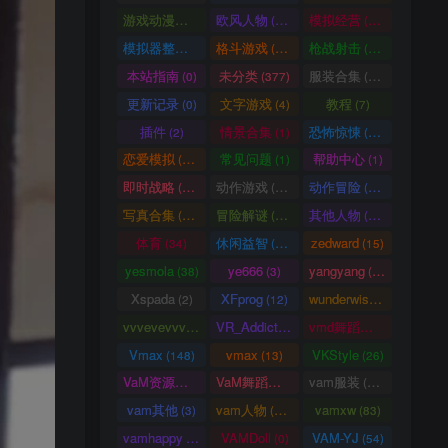
游戏动漫古装
欧风人物
模拟经营
(466)
(62)
(57)
模拟器整合
格斗游戏
枪战射击
(1)
(25)
(105)
本站指南
未分类
服装合集
(0)
(377)
(20)
更新记录
文字游戏
教程
(0)
(4)
(7)
插件
情景合集
恐怖惊悚
(2)
(1)
(64)
恋爱模拟
常见问题
帮助中心
(101)
(1)
(1)
即时战略
动作游戏
动作冒险
(14)
(33)
(336)
写真合集
冒险解谜
其他人物
(370)
(30)
(661)
体育
休闲益智
zedward
(34)
(69)
(15)
yesmola
ye666
yangyang
(38)
(3)
(86)
Xspada
XFprog
wunderwise
(2)
(12)
(1)
vvvevevvv
VR_Addict
vmd舞蹈数据
(191)
(38)
(2)
Vmax
vmax
VKStyle
(148)
(13)
(26)
VaM资源中心
VaM舞蹈视频
vam服装
(4163)
(5)
(1458)
vam其他
vam人物
vamxw
(3)
(3105)
(83)
vamhappy
VAMDoll
VAM-YJ
(31)
(0)
(54)