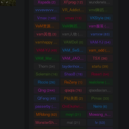
Xspada
XFprog
wunderwise
(2)
(12)
(1)
vvvevevvv
VR_Addict
vmd舞蹈数据
(191)
(38)
(2)
Vmax
vmax
VKStyle
(148)
(13)
(26)
VaM资源中心
VaM舞蹈视频
vam服装
(4163)
(5)
(1458)
vam其他
vam人物
vamxw
(3)
(3105)
(83)
vamhappy
VAMDoll
VAM-YJ
(31)
(0)
(54)
VAM-YJ
VAM_SeSe
vam_odd
(49)
(10)
(20)
VAM_Mars
VAM_JAO
TSX
(0)
(15)
(36)
Thorn
taydenhoxe
starlu
(34)
(8)
(39)
Solerrain
ShaoB
Rose1
(16)
(78)
(54)
Riccio
ReZeny
realclone
(26)
(1)
(70)
Qing
qiaqia
qiaodaxian
(244)
(76)
(16)
QFeng
P站美图
Pimax
(49)
(2)
(33)
passerby
OniEkohvius
Neiro
(26)
(51)
(6)
MRdong
moyi
Mowang_nixi
(62)
(21)
(139)
MonsterShinkai
mai
lv
(38)
(21)
(53)