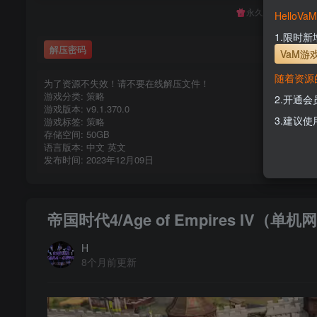
永久至尊会员终生
Hello
1.限时
解压密码
VaM游
随着资源
为了资源不失效！请不要在线解压文件！
游戏分类: 策略
2.开通
游戏版本: v9.1.370.0
3.建议使
游戏标签: 策略
存储空间: 50GB
语言版本: 中文 英文
发布时间: 2023年12月09日
帝国时代4/Age of Empires IV（单
H
8个月前更新