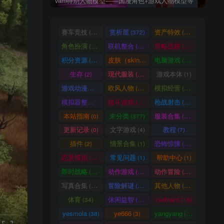
vam特别人物模型——国漫角色+游戏人物模型等
赛车竞技
赏析屋
资产特效
(36)
(372)
(224)
角色扮演
联机整合
策略战棋
(207)
(34)
(71)
积分资源
皮肤（skin）
电脑游戏
(3246)
(1)
(1003)
生存
现代服装
游戏本体
(2)
(929)
(1)
游戏动漫古装
欧风人物
模拟经营
(466)
(62)
(57)
模拟器整合
格斗游戏
枪战射击
(1)
(25)
(105)
本站指南
未分类
服装合集
(0)
(377)
(20)
更新记录
文字游戏
教程
(0)
(4)
(7)
插件
情景合集
恐怖惊悚
(2)
(1)
(64)
恋爱模拟
常见问题
帮助中心
(101)
(1)
(1)
即时战略
动作游戏
动作冒险
(14)
(33)
(336)
写真合集
冒险解谜
其他人物
(370)
(30)
(661)
体育
休闲益智
zedward
(34)
(69)
(15)
yesmola
ye666
yangyang
(38)
(3)
(86)