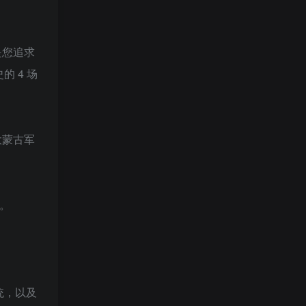
是您追求
 4 场
大蒙古军
。
统，以及