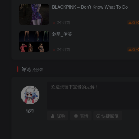
BLACKPINK – Don’t Know What To Do
2个月前
10
剑星_伊芙
2个月前
40
评论
抢沙发
昵称
昵称
表情
快捷回复