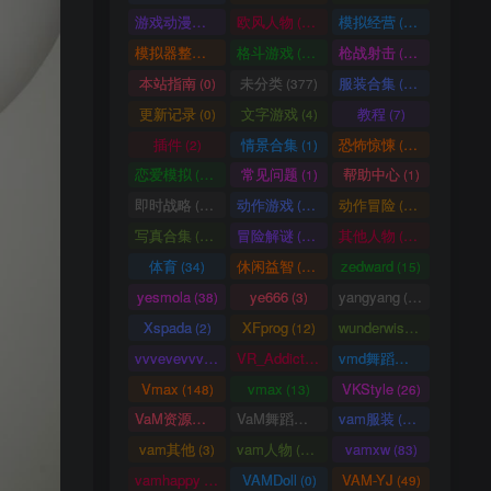
游戏动漫古装
欧风人物
模拟经营
(466)
(62)
(57)
模拟器整合
格斗游戏
枪战射击
(1)
(25)
(105)
本站指南
未分类
服装合集
(0)
(377)
(20)
更新记录
文字游戏
教程
(0)
(4)
(7)
插件
情景合集
恐怖惊悚
(2)
(1)
(64)
恋爱模拟
常见问题
帮助中心
(101)
(1)
(1)
即时战略
动作游戏
动作冒险
(14)
(33)
(336)
写真合集
冒险解谜
其他人物
(370)
(30)
(661)
体育
休闲益智
zedward
(34)
(69)
(15)
yesmola
ye666
yangyang
(38)
(3)
(86)
Xspada
XFprog
wunderwise
(2)
(12)
(1)
vvvevevvv
VR_Addict
vmd舞蹈数据
(191)
(38)
(2)
Vmax
vmax
VKStyle
(148)
(13)
(26)
VaM资源中心
VaM舞蹈视频
vam服装
(4163)
(5)
(1458)
vam其他
vam人物
vamxw
(3)
(3105)
(83)
vamhappy
VAMDoll
VAM-YJ
(31)
(0)
(49)