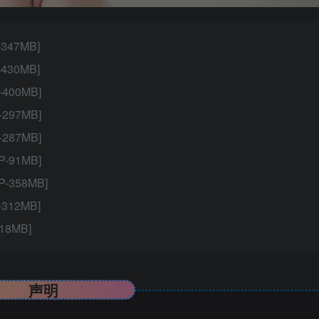
-347MB]
-430MB]
-400MB]
-297MB]
-287MB]
P-91MB]
P-358MB]
-312MB]
318MB]
声明