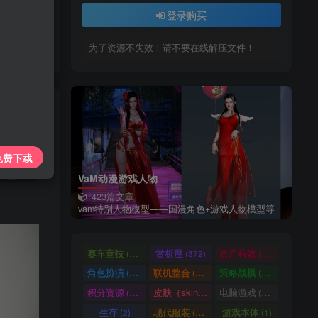
上传每天更新
登录购买
7425885
为了资源不失效！请不要在线解压文件！
私信
免费下载
10
VaM动漫游戏人物
423篇文章
vam特别人物模型——国漫角色+游戏人物模型等
赛车竞技
赏析屋
资产特效
(36)
(372)
(224)
角色扮演
联机整合
策略战棋
(207)
(34)
(71)
积分资源
皮肤（skin）
电脑游戏
(3246)
(1)
(1003)
生存
现代服装
游戏本体
(2)
(929)
(1)