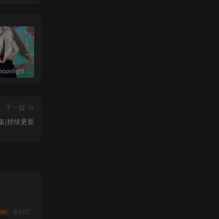
鸣潮琳奈moonlight.琳奈.1
动作合集-永久会员专属
完美世界柳神Archer.LiuShenWuDiDao.1
下一篇
集|持续更新
507
300