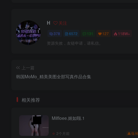
H
关注
378
6572
131
127
118W+
资源失效，友链申请，请私信。
上一篇
韩国MoMo_精美美图全部写真作品合集
相关推荐
Milfloee.姬如颐.1
2个月前
10