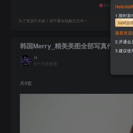
永久至尊会员终生
Hello
1.限时
为了资源不失效！请不要在线解压文件！
VaM游
随着资源
2.开通
韩国Merry_精美美图全部写真作品合集
3.建议使
H
6个月前更新
共9套