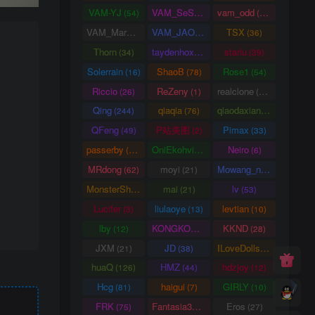
VAM-YJ
VAM_SeSe
vam_odd
(54)
(10)
(20)
VAM_Mars
VAM_JAO
TSX
(0)
(15)
(36)
Thorn
taydenhoxe
starlu
(34)
(8)
(39)
Solerrain
ShaoB
Rose1
(16)
(78)
(54)
Riccio
ReZeny
realclone
(26)
(1)
(70)
Qing
qiaqia
qiaodaxian
(244)
(76)
(16)
QFeng
P站美图
Pimax
(49)
(2)
(33)
passerby
OniEkohvius
Neiro
(26)
(51)
(6)
MRdong
moyi
Mowang_nixi
(62)
(21)
(139)
MonsterShinkai
mai
lv
(38)
(21)
(53)
Lucifer
liulaoye
levtian
(3)
(13)
(10)
lby
KONGKONG
KKND
(12)
(9)
(28)
JXM
JD
ILoveDolls
(21)
(38)
(66)
huaQ
HMZ
hdzjoy
(126)
(44)
(12)
Hcg
haigui
GIRLY
(81)
(7)
(10)
FRK
Fantasia3DArt
Eros
(75)
(55)
(27)