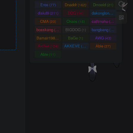
Eros
Dnaddr
Dmoold
(77)
(162)
(21)
dlskd9
DDG
dakonglong
(211)
(16)
(20)
CMA
Chaos
callimohu
(23)
(15)
(57)
bosskang
BIGDOG
bangbang
(85)
(1)
(22)
Bamair1984
BaGe
AWG
(15)
(1)
(43)
Archer
AKKEVE
Able
(124)
(114)
(27)
Abie
(11)