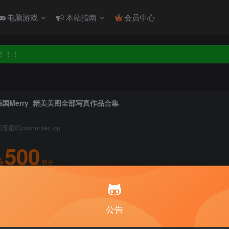
电脑游戏
本站指南
会员中心
！！！
！！！
韩国Merry_精美美图全部写真作品合集
压密码coshunter.top
500
积分
5
1
月度会员
永久至尊会员
公告
登