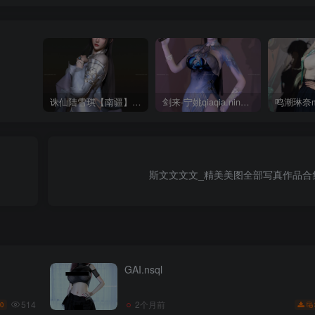
诛仙陆雪琪【南疆】CoveRig
剑来-宁姚qiaqia.ningyao-re.1
斯文文文文_精美美图全部写真作品合
GAI.nsql
514
2个月前
0