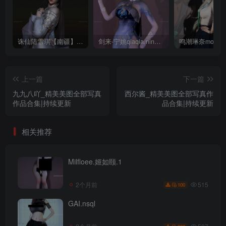
诛仙陆雪琪【南疆】CoveRig
剑来-宁姚qiaqia.ningyao-re.1
上一篇
下一篇
九九八吖_精美美图全部写真
西尔酱_精美美图全部写真作
作品合集|持续更新
品合集|持续更新
相关推荐
Milfloee.姬如颐.1
515
2个月前
100
GAI.nsql