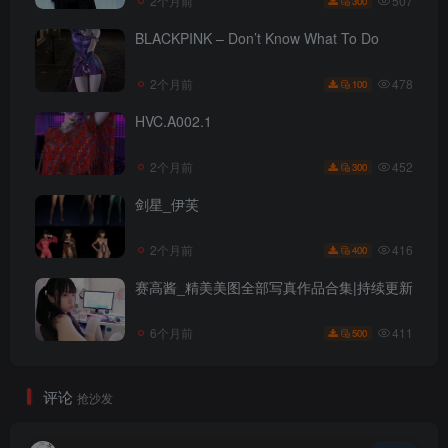
507
2个月前
300
BLACKPINK – Don’t Know What To Do
478
2个月前
100
HVC.A002.1
452
2个月前
300
剑星_伊芙
416
2个月前
400
赛高酱_精美美图全部写真作品合集|持续更新
411
6个月前
500
评论
抢沙发