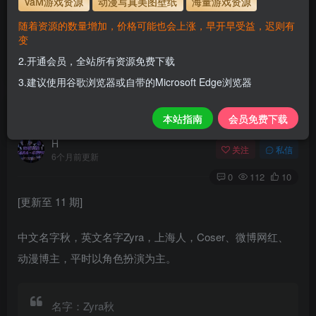
VaM游戏资源
动漫写真美图壁纸
海量游戏资源
1.为了资源不失效！请不要在线解压！
随着资源的数量增加，价格可能也会上涨，早开早受益，迟则有
2.请先保存到自己网盘后再下载！
变
3.有任何问题请联系客服或评论留言。
2.开通会员，全站所有资源免费下载
3.建议使用谷歌浏览器或自带的Microsoft Edge浏览器
Zyra秋_精美美图全部写真作品合集
本站指南
会员免费下载
H
关注
私信
6个月前更新
0
112
10
[更新至 11 期]
中文名字秋，英文名字Zyra，上海人，Coser、微博网红、
动漫博主，平时以角色扮演为主。
名字：Zyra秋