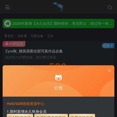
2026年新增【永久会员】限时特价，售完即止，错过等一年！！！
统一解压码www.hellovam.com，如有备注以备注为准
2026年新增【永久会员】限时特价，售完即止，错过等一年！！！
统一解压码www.hellovam.com，如有备注以备注为准
首页
赏析屋
写真合集
正文
付费资源
已售 9
Zyra秋_精美美图全部写真作品合集
此内容为付费资源，请付费后查看
500
积分
5
1
月度会员
永久至尊会员
公告
登录购买
永久至尊会员终生有效
会员免费下载资源
主流网盘——高速下载
会员专属交流群
专人上传每天更新
HelloVaM游戏资源中心
支付页面打不开或支付后不跳转请联系QQ：3317425885
1.限时新增永久终身会员
会员尊享全站资源【免费下载】！