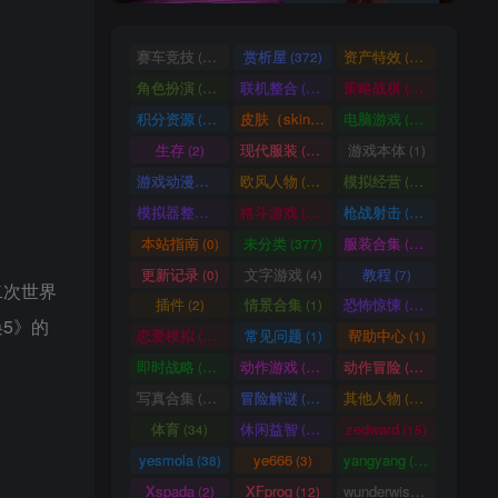
赛车竞技
赏析屋
资产特效
(36)
(372)
(224)
角色扮演
联机整合
策略战棋
(207)
(34)
(71)
积分资源
皮肤（skin）
电脑游戏
(3246)
(1)
(1003)
生存
现代服装
游戏本体
(2)
(929)
(1)
游戏动漫古装
欧风人物
模拟经营
(466)
(62)
(57)
模拟器整合
格斗游戏
枪战射击
(1)
(25)
(105)
本站指南
未分类
服装合集
(0)
(377)
(20)
更新记录
文字游戏
教程
(0)
(4)
(7)
二次世界
插件
情景合集
恐怖惊悚
(2)
(1)
(64)
5》的
恋爱模拟
常见问题
帮助中心
(101)
(1)
(1)
即时战略
动作游戏
动作冒险
(14)
(33)
(336)
写真合集
冒险解谜
其他人物
(370)
(30)
(661)
体育
休闲益智
zedward
(34)
(69)
(15)
yesmola
ye666
yangyang
(38)
(3)
(86)
Xspada
XFprog
wunderwise
(2)
(12)
(1)