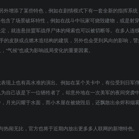
另外增添了某些特色，例如在剧情模式下有一套全新的指挥系统
还包含了场景破坏特性，例如在战斗中玩家可烧毁建物，或是射
决定，就连悬挂盟军战俘尸体的绳索也可以被切断等。在多人连
对手的皮肤或点燃木造结构的建筑，另外也会受到风向的影响，譬
，“气候”也成为影响战局变化的重要因素。
觉表现上也有高水准的演出。例如在某个关卡中，有位受到日军
以为自己该是下一位牺牲者了，却意外地在一次美军的夜间突袭
中，月光闪耀于水面，而小木屋在被烧毁后，还飘散出余烬和烟
与热闹无比，官方也将于近期内放出更多多人联网的新增特色。