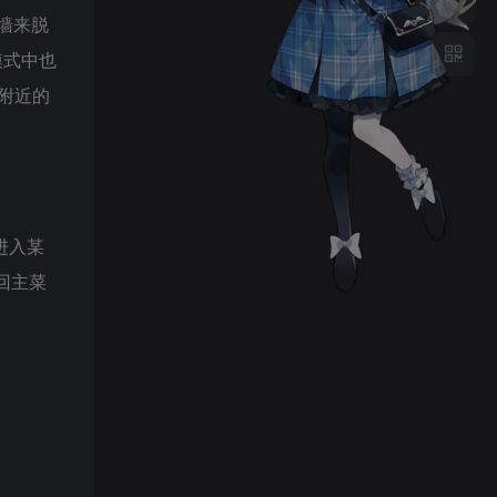
墙来脱
模式中也
附近的
以进入某
回主菜