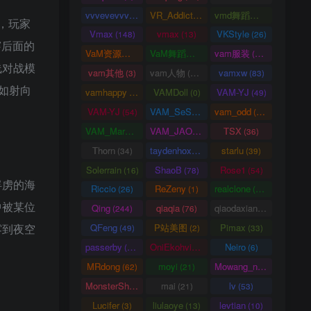
vvvevevvv
VR_Addict
vmd舞蹈数据
(191)
(38)
(2)
，玩家
Vmax
vmax
VKStyle
(148)
(13)
(26)
穿后面的
VaM资源中心
VaM舞蹈视频
vam服装
(4163)
(5)
(1458)
线对战模
vam其他
vam人物
vamxw
(3)
(3105)
(83)
如射向
vamhappy
VAMDoll
VAM-YJ
(31)
(0)
(49)
VAM-YJ
VAM_SeSe
vam_odd
(54)
(10)
(20)
VAM_Mars
VAM_JAO
TSX
(0)
(15)
(36)
Thorn
taydenhoxe
starlu
(34)
(8)
(39)
Solerrain
ShaoB
Rose1
(16)
(78)
(54)
俘虏的海
Riccio
ReZeny
realclone
(26)
(1)
(70)
中被某位
Qing
qiaqia
qiaodaxian
(244)
(76)
(16)
雾到夜空
QFeng
P站美图
Pimax
(49)
(2)
(33)
passerby
OniEkohvius
Neiro
(26)
(51)
(6)
MRdong
moyi
Mowang_nixi
(62)
(21)
(139)
MonsterShinkai
mai
lv
(38)
(21)
(53)
Lucifer
liulaoye
levtian
(3)
(13)
(10)