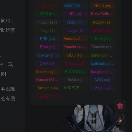
lby
KONGKONG
KKND
(12)
(9)
(28)
JXM
JD
ILoveDolls
(21)
(38)
(66)
。同时，
huaQ
HMZ
hdzjoy
(126)
(44)
(12)
帮助玩家
Hcg
haigui
GIRLY
(81)
(7)
(10)
FRK
Fantasia3DArt
Eros
(75)
(55)
(27)
Eros
Dnaddr
Dmoold
(77)
(162)
(21)
、
dlskd9
DDG
dakonglong
(211)
(16)
(20)
CMA
Chaos
callimohu
戏中，玩
(23)
(15)
(57)
bosskang
BIGDOG
bangbang
(85)
(1)
(22)
8]
Bamair1984
BaGe
AWG
(15)
(1)
(43)
Archer
AKKEVE
Able
，并出现
(124)
(114)
(27)
Abie
(11)
，会有图