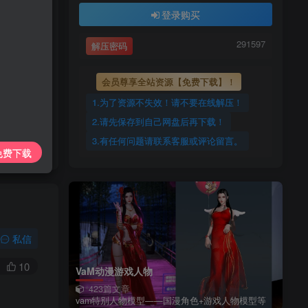
上传每天更新
登录购买
7425885
291597
解压密码
291597
会员尊享全站资源【免费下载】！
1.为了资源不失效！请不要在线解压！
2.请先保存到自己网盘后再下载！
3.有任何问题请联系客服或评论留言。
免费下载
私信
10
VaM动漫游戏人物
423篇文章
vam特别人物模型——国漫角色+游戏人物模型等