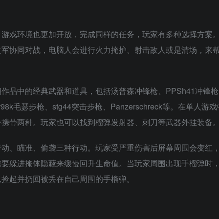
。游戏环境也更加开放，完成同样的任务，玩家有多种选择方案
友军协同对战，电脑人会进行火力掩护、射击敌人或是清场，来
作品中的经典武器和道具，包括汤普森冲锋枪、PPSh41冲锋枪
k毛瑟步枪、stg44突击步枪、Panzerschreck等。在单人游
携带两种。玩家也可以找到榴弹发射器、刺刀等武器外挂装备。[
行动、瞄准、偷袭三种行动。玩家受严重伤害后屏幕周围会变红
需要躲进掩体隐蔽来缓慢回升生命值。当玩家周围出现手榴弹时
以捡起并扔回被丢在自己周围的手榴弹。