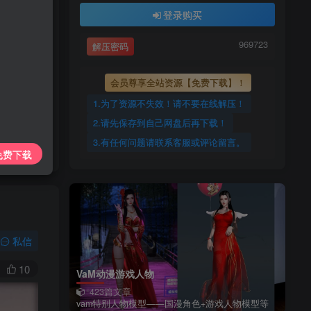
上传每天更新
登录购买
7425885
969723
解压密码
969723
会员尊享全站资源【免费下载】！
1.为了资源不失效！请不要在线解压！
2.请先保存到自己网盘后再下载！
3.有任何问题请联系客服或评论留言。
免费下载
私信
10
VaM动漫游戏人物
423篇文章
vam特别人物模型——国漫角色+游戏人物模型等