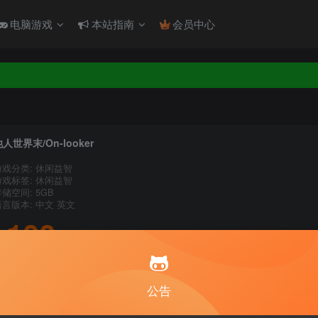
电脑游戏
本站指南
会员中心
！！！
！！！
人世界末/On-looker
游戏分类: 休闲益智
游戏标签: 休闲益智
储空间: 5GB
语言版本: 中文 英文
100
积分
10
1
月度会员
永久至尊会员
公告
登