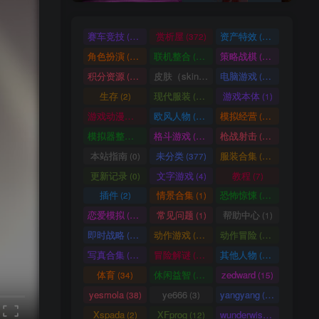
赛车竞技
赏析屋
资产特效
(36)
(372)
(224)
角色扮演
联机整合
策略战棋
(207)
(34)
(71)
积分资源
皮肤（skin）
电脑游戏
(3246)
(1)
(1003)
生存
现代服装
游戏本体
(2)
(929)
(1)
游戏动漫古装
欧风人物
模拟经营
(466)
(62)
(57)
模拟器整合
格斗游戏
枪战射击
(1)
(25)
(105)
本站指南
未分类
服装合集
(0)
(377)
(20)
更新记录
文字游戏
教程
(0)
(4)
(7)
插件
情景合集
恐怖惊悚
(2)
(1)
(64)
恋爱模拟
常见问题
帮助中心
(101)
(1)
(1)
即时战略
动作游戏
动作冒险
(14)
(33)
(336)
写真合集
冒险解谜
其他人物
(370)
(30)
(661)
体育
休闲益智
zedward
(34)
(69)
(15)
yesmola
ye666
yangyang
(38)
(3)
(86)
Xspada
XFprog
wunderwise
(2)
(12)
(1)