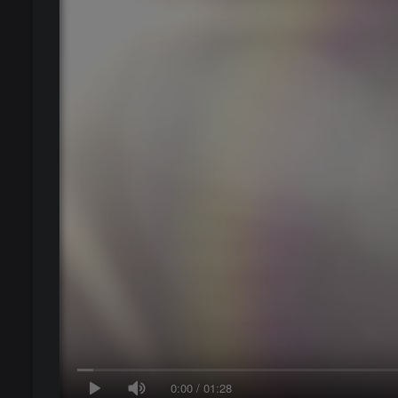
0:00
/
01:28