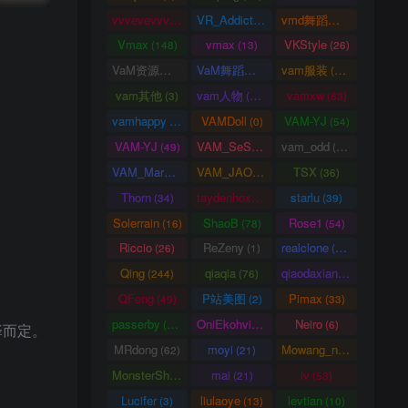
vvvevevvv
VR_Addict
vmd舞蹈数据
(191)
(38)
(2)
Vmax
vmax
VKStyle
(148)
(13)
(26)
VaM资源中心
VaM舞蹈视频
vam服装
(4163)
(5)
(1458)
vam其他
vam人物
vamxw
(3)
(3105)
(83)
vamhappy
VAMDoll
VAM-YJ
(31)
(0)
(54)
VAM-YJ
VAM_SeSe
vam_odd
(49)
(10)
(20)
VAM_Mars
VAM_JAO
TSX
(0)
(15)
(36)
Thorn
taydenhoxe
starlu
(34)
(8)
(39)
Solerrain
ShaoB
Rose1
(16)
(78)
(54)
Riccio
ReZeny
realclone
(26)
(1)
(70)
Qing
qiaqia
qiaodaxian
(244)
(76)
(16)
QFeng
P站美图
Pimax
(49)
(2)
(33)
passerby
OniEkohvius
Neiro
(26)
(51)
(6)
择而定。
MRdong
moyi
Mowang_nixi
(62)
(21)
(139)
MonsterShinkai
mai
lv
(38)
(21)
(53)
Lucifer
liulaoye
levtian
(3)
(13)
(10)