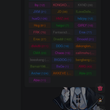
lby
KONGKONG
KKND
(12)
(9)
(28)
JXM
JD
ILoveDolls
(21)
(38)
(66)
huaQ
HMZ
hdzjoy
(126)
(44)
(12)
Hcg
haigui
GIRLY
(81)
(7)
(10)
FRK
Fantasia3DArt
Eros
(75)
(55)
(77)
Eros
Dnaddr
Dmoold
(27)
(162)
(21)
dlskd9
DDG
dakonglong
(211)
(16)
(20)
CMA
Chaos
callimohu
(23)
(15)
(57)
bosskang
BIGDOG
bangbang
(85)
(1)
(22)
Bamair1984
BaGe
AWG
(15)
(1)
(43)
Archer
AKKEVE
Able
(124)
(114)
(27)
Abie
(11)