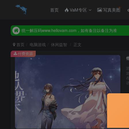
首页
VaM专区
写真美图
2026年新增【永久会员】限时特价，售完即止，错过等一年
统一解压码www.hellovam.com，如有备注以备注为准
2026年新增【永久会员】限时特价，售完即止，错过等一年
统一解压码www.hellovam.com，如有备注以备注为准
首页
电脑游戏
休闲益智
正文
付费资源
他
存