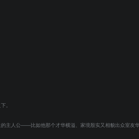
之下。
生的主人公——比如他那个才华横溢、家境殷实又相貌出众室友