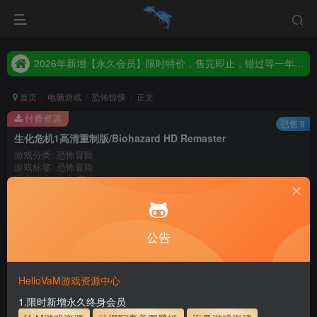
2026年新增【永久会员】限时特价，售完即止，错过等一年！！！
统一解压码www.hellovam.com，如有备注以备注为准
2026年新增【永久会员】限时特价，售完即止，错过等一年！！！
统一解压码www.hellovam.com，如有备注以备注为准
首页
电脑游戏
恐怖惊悚
正文
付费资源
已售 9
生化危机1高清重制版/Biohazard HD Remaster
游戏分类: 恐怖冒险
游戏标签: 恐怖冒险
语言版本: 中文 英文
100
积分
10
1
月度会员
永久至尊会员
公告
登录购买
HelloVaM游戏资源中心
永久至尊会员终生有效
会员免费下载资源
主流网盘——高速下载
会员专属交流群
专人上传每天更新
1.限时新增永久终身会员
支付页面打不开或支付后不跳转请联系QQ：3317425885