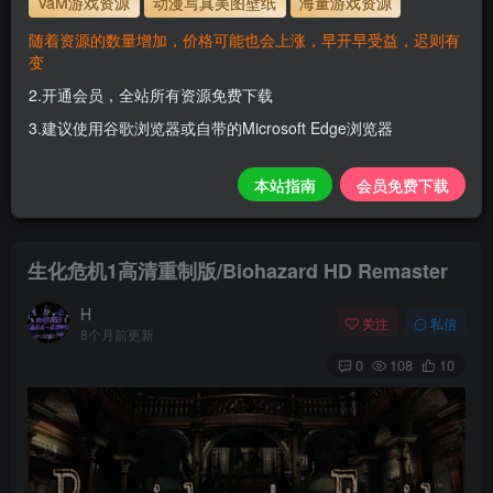
VaM游戏资源
动漫写真美图壁纸
海量游戏资源
898855
解压密码
随着资源的数量增加，价格可能也会上涨，早开早受益，迟则有
变
会员尊享全站资源【免费下载】！
2.开通会员，全站所有资源免费下载
1.为了资源不失效！请不要在线解压！
3.建议使用谷歌浏览器或自带的Microsoft Edge浏览器
2.请先保存到自己网盘后再下载！
3.有任何问题请联系客服或评论留言。
本站指南
会员免费下载
生化危机1高清重制版/Biohazard HD Remaster
H
关注
私信
8个月前更新
0
108
10