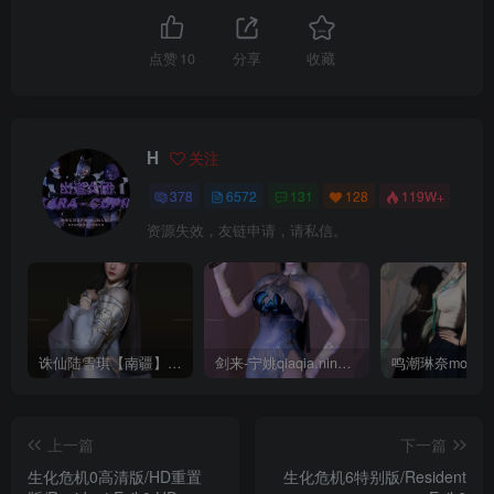
点赞
10
分享
收藏
H
关注
378
6572
131
128
119W+
资源失效，友链申请，请私信。
诛仙陆雪琪【南疆】CoveRig
剑来-宁姚qiaqia.ningyao-re.1
上一篇
下一篇
生化危机0高清版/HD重置
生化危机6特别版/Resident