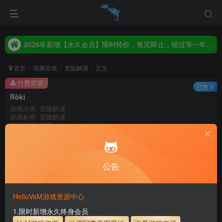
2026年新增【永久会员】限时特价，售完即止，错过等一年！！！
统一解压码www.hellovam.com，如有备注以备注为准
2026年新增【永久会员】限时特价，售完即止，错过等一年！！！
统一解压码www.hellovam.com，如有备注以备注为准
首页
电脑游戏
冒险解谜
正文
付费资源
已售 9
Röki
游戏分类: 冒险解谜
游戏标签: 冒险解谜
存储空间: 5GB
100
积分
10
1
月度会员
永久至尊会员
公告
登录购买
HelloVaM游戏资源中心
永久至尊会员终生有效
会员免费下载资源
主流网盘——高速下载
会员专属交流群
专人上传每天更新
1.限时新增永久终身会员
支付页面打不开或支付后不跳转请联系QQ：3317425885