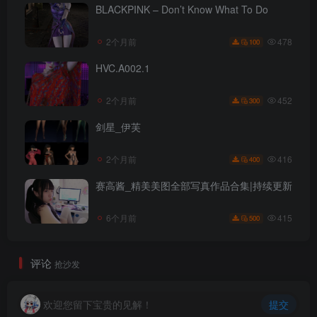
BLACKPINK – Don’t Know What To Do
478
2个月前
100
HVC.A002.1
452
2个月前
300
剑星_伊芙
416
2个月前
400
赛高酱_精美美图全部写真作品合集|持续更新
415
6个月前
500
评论
抢沙发
欢迎您留下宝贵的见解！
提交