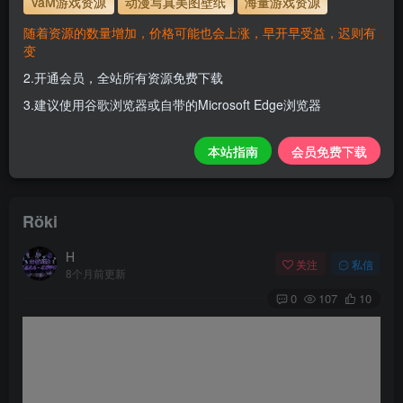
VaM游戏资源
动漫写真美图壁纸
海量游戏资源
423981
解压密码
随着资源的数量增加，价格可能也会上涨，早开早受益，迟则有
变
会员尊享全站资源【免费下载】！
2.开通会员，全站所有资源免费下载
1.为了资源不失效！请不要在线解压！
3.建议使用谷歌浏览器或自带的Microsoft Edge浏览器
2.请先保存到自己网盘后再下载！
3.有任何问题请联系客服或评论留言。
本站指南
会员免费下载
Röki
H
关注
私信
8个月前更新
0
107
10