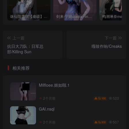
诛仙陆雪琪【南疆】CoveRig
剑来-宁姚qiaqia.ningyao-re.1
上一篇
下一篇
抗日大刀队：日军总
嘎吱作响/Creaks
部/Killing Sun
相关推荐
Milfloee.姬如颐.1
523
2个月前
100
GAI.nsql
507
2个月前
300