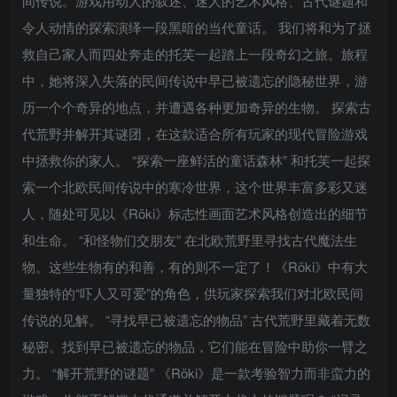
间传说。游戏用动人的叙述、迷人的艺术风格、古代谜题和
令人动情的探索演绎一段黑暗的当代童话。 我们将和为了拯
救自己家人而四处奔走的托芙一起踏上一段奇幻之旅。旅程
中，她将深入失落的民间传说中早已被遗忘的隐秘世界，游
历一个个奇异的地点，并遭遇各种更加奇异的生物。 探索古
代荒野并解开其谜团，在这款适合所有玩家的现代冒险游戏
中拯救你的家人。 “探索一座鲜活的童话森林” 和托芙一起探
索一个北欧民间传说中的寒冷世界，这个世界丰富多彩又迷
人，随处可见以《Röki》标志性画面艺术风格创造出的细节
和生命。 “和怪物们交朋友” 在北欧荒野里寻找古代魔法生
物。这些生物有的和善，有的则不一定了！《Röki》中有大
量独特的“吓人又可爱”的角色，供玩家探索我们对北欧民间
传说的见解。 “寻找早已被遗忘的物品” 古代荒野里藏着无数
秘密。找到早已被遗忘的物品，它们能在冒险中助你一臂之
力。 “解开荒野的谜题” 《Röki》是一款考验智力而非蛮力的