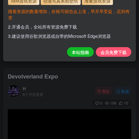
VaM游戏资源
动漫写真美图壁纸
海量游戏资源
559277
解压密码
随着资源的数量增加，价格可能也会上涨，早开早受益，迟则有
变
会员尊享全站资源【免费下载】！
2.开通会员，全站所有资源免费下载
1.为了资源不失效！请不要在线解压！
3.建议使用谷歌浏览器或自带的Microsoft Edge浏览器
2.请先保存到自己网盘后再下载！
3.有任何问题请联系客服或评论留言。
本站指南
会员免费下载
Devolverland Expo
H
关注
私信
8个月前更新
0
106
10