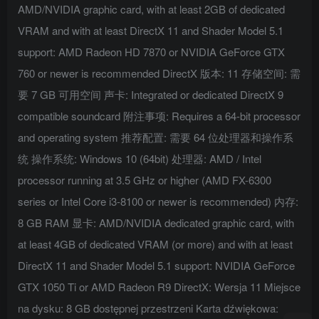
AMD/NVIDIA graphic card, with at least 2GB of dedicated
VRAM and with at least DirectX 11 and Shader Model 5.1
support: AMD Radeon HD 7870 or NVIDIA GeForce GTX
760 or newer is recommended DirectX 版本: 11 存储空间: 需
要 7 GB 可用空间 声卡: Integrated or dedicated DirectX 9
compatible soundcard 附注事项: Requires a 64-bit processor
and operating system 推荐配置: 需要 64 位处理器和操作系
统 操作系统: Windows 10 (64bit) 处理器: AMD / Intel
processor running at 3.5 GHz or higher (AMD FX-6300
series or Intel Core i3-8100 or newer is recommended) 内存:
8 GB RAM 显卡: AMD/NVIDIA dedicated graphic card, with
at least 4GB of dedicated VRAM (or more) and with at least
DirectX 11 and Shader Model 5.1 support: NVIDIA GeForce
GTX 1050 Ti or AMD Radeon R9 DirectX: Wersja 11 Miejsce
na dysku: 8 GB dostępnej przestrzeni Karta dźwiękowa: