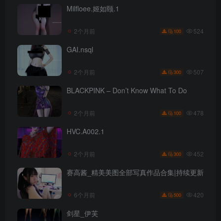
Milfloee.姬如颐.1
524
2个月前
100
GAI.nsql
507
2个月前
300
BLACKPINK – Don’t Know What To Do
478
2个月前
100
HVC.A002.1
452
2个月前
300
赛高酱_精美美图全部写真作品合集|持续更新
420
6个月前
500
剑星_伊芙