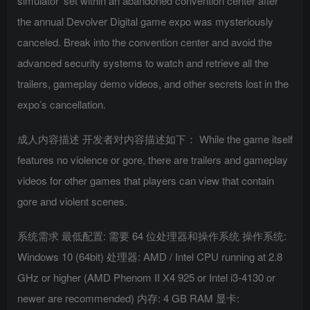
simulator’ set within an abandoned convention center after
the annual Devolver Digital game expo was mysteriously
canceled. Break into the convention center and avoid the
advanced security systems to watch and retrieve all the
trailers, gameplay demo videos, and other secrets lost in the
expo’s cancellation.
成人内容描述 开发者对内容描述如下： While the game itself
features no violence or gore, there are trailers and gameplay
videos for other games that players can view that contain
gore and violent scenes.
系统需求 最低配置: 需要 64 位处理器和操作系统 操作系统:
Windows 10 (64bit) 处理器: AMD / Intel CPU running at 2.8
GHz or higher (AMD Phenom II X4 925 or Intel i3-4130 or
newer are recommended) 内存: 4 GB RAM 显卡: