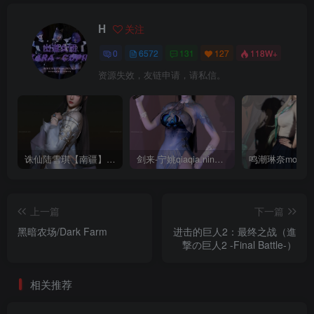
H
关注
0
6572
131
127
118W+
资源失效，友链申请，请私信。
诛仙陆雪琪【南疆】CoveRig
剑来-宁姚qiaqia.ningyao-re.1
上一篇
下一篇
黑暗农场/Dark Farm
进击的巨人2：最终之战（進
撃の巨人2 -Final Battle-）
相关推荐