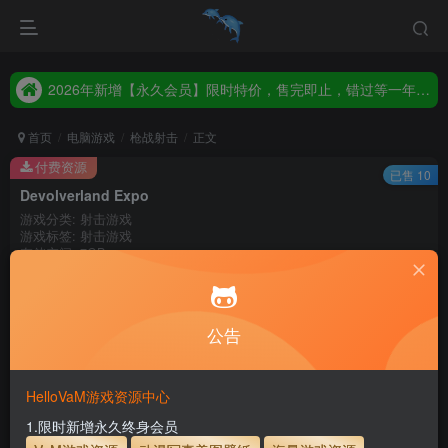
2026年新增【永久会员】限时特价，售完即止，错过等一年！！！
统一解压码www.hellovam.com，如有备注以备注为准
2026年新增【永久会员】限时特价，售完即止，错过等一年！！！
统一解压码www.hellovam.com，如有备注以备注为准
首页
电脑游戏
枪战射击
正文
付费资源
已售 10
Devolverland Expo
游戏分类: 射击游戏
游戏标签: 射击游戏
存储空间: 7GB
100
积分
10
1
月度会员
永久至尊会员
公告
登录购买
HelloVaM游戏资源中心
永久至尊会员终生有效
会员免费下载资源
主流网盘——高速下载
会员专属交流群
专人上传每天更新
1.限时新增永久终身会员
支付页面打不开或支付后不跳转请联系QQ：3317425885