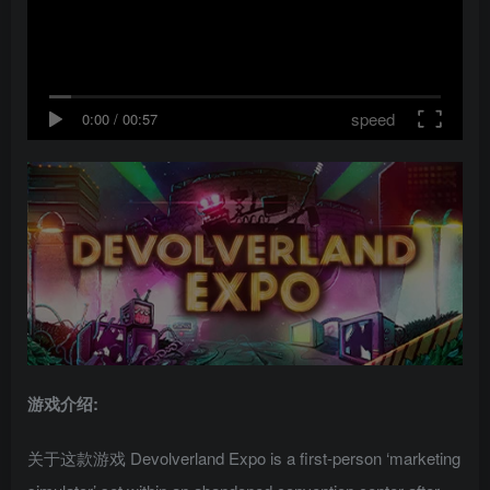
speed
0:00
/
00:57
游戏介绍:
关于这款游戏 Devolverland Expo is a first-person ‘marketing