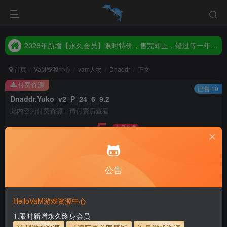
2026年新增【永久会员】限时特价，售完即止，错过等一年！！！
统一解压码www.hellovam.com，如有备注以备注为准
2026年新增【永久会员】限时特价，售完即止，错过等一年！！！
统一解压码www.hellovam.com，如有备注以备注为准
首页
VaM资源中心
vam人物
Dnaddr
正文
付费资源
已售 10
Dnaddr.Yuko_v2_P_24_6_9.2
此内容为付费资源，请付费后查看
5
会员免费
30
币
币
免费
免费
月度会员
永久至尊会员
公告
立即购买
建议登录购买，如果购买后无法下载，请联系网站客服
HelloVaM游戏资源中心
永久至尊会员终生有效
会员免费下载资源
1.限时新增永久终身会员
主流网盘——高速下载
会员专属交流群
专人上传每天更新
支付页面打不开或支付后不跳转请联系QQ：3317425885