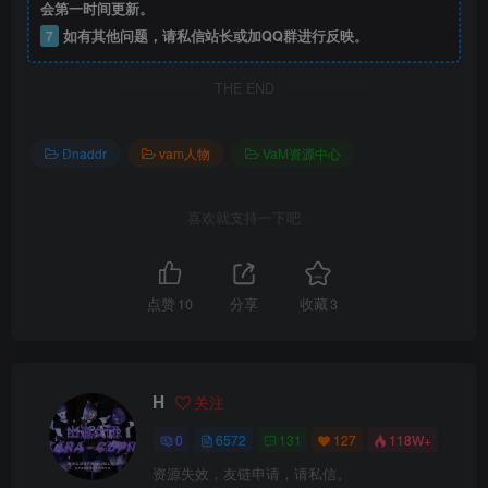
会第一时间更新。
7
如有其他问题，请私信站长或加QQ群进行反映。
THE END
Dnaddr
vam人物
VaM资源中心
喜欢就支持一下吧
点赞
10
分享
收藏
3
H
关注
0
6572
131
127
118W+
资源失效，友链申请，请私信。