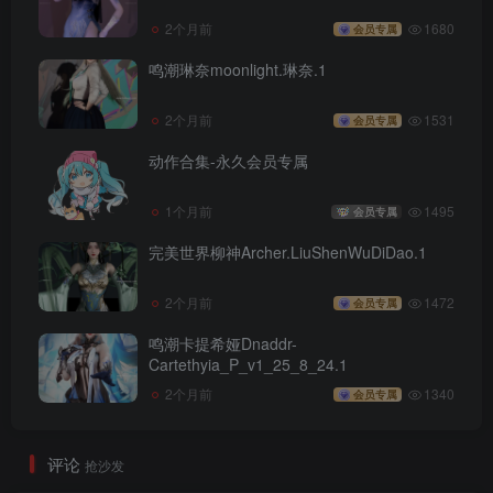
2个月前
1680
会员专属
鸣潮琳奈moonlight.琳奈.1
2个月前
1531
会员专属
动作合集-永久会员专属
1个月前
1495
会员专属
完美世界柳神Archer.LiuShenWuDiDao.1
2个月前
1472
会员专属
鸣潮卡提希娅Dnaddr-
Cartethyia_P_v1_25_8_24.1
2个月前
1340
会员专属
评论
抢沙发