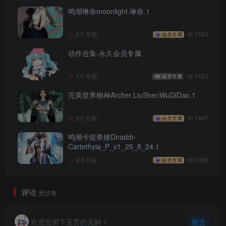
鸣潮琳奈moonlight.琳奈.1
2个月前
1524
会员专属
动作合集-永久会员专属
1个月前
1493
会员专属
完美世界柳神Archer.LiuShenWuDiDao.1
2个月前
1467
会员专属
鸣潮卡提希娅Dnaddr-
Cartethyia_P_v1_25_8_24.1
2个月前
1336
会员专属
评论
抢沙发
欢迎您留下宝贵的见解！
提交