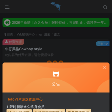
2026年新增【永久会员】限时特价，售完即止，错过等一年！！！
统一解压码www.hellovam.com，如有备注以备注为准
2026年新增【永久会员】限时特价，售完即止，错过等一年！！！
统一解压码www.hellovam.com，如有备注以备注为准
首页
VaM资源中心
vam服装
正文
付费资源
已售 12
牛仔风格Cowboy style
此内容为付费资源，请付费后查看
300
积分
5
1
月度会员
永久至尊会员
公告
登录购买
永久至尊会员终生有效
会员免费下载资源
主流网盘——高速下载
会员专属交流群
专人上传每天更新
HelloVaM游戏资源中心
支付页面打不开或支付后不跳转请联系QQ：3317425885
1.限时新增永久终身会员