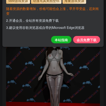
VaM游戏资源
动漫写真美图壁纸
海量游戏资源
牛仔风格Cowboy style
随着资源的数量增加，价格可能也会上涨，早开早受益，迟则有
变
H
关注
私信
2个月前更新
2.开通会员，全站所有资源免费下载
0
121
10
3.建议使用谷歌浏览器或自带的Microsoft Edge浏览器
本站指南
会员免费下载