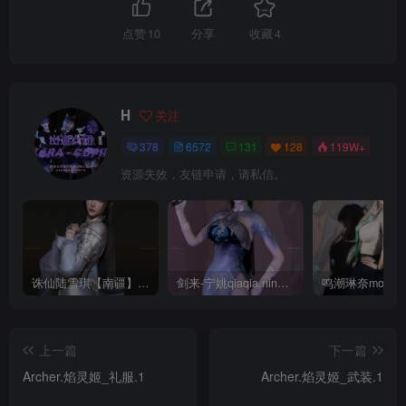
点赞
10
分享
收藏
4
H
关注
378
6572
131
128
119W+
资源失效，友链申请，请私信。
诛仙陆雪琪【南疆】CoveRig
剑来-宁姚qiaqia.ningyao-re.1
上一篇
下一篇
Archer.焰灵姬_礼服.1
Archer.焰灵姬_武装.1