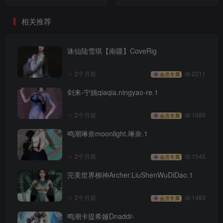
相关推荐
诛仙陆雪琪【南疆】CoveRig
2个月前
2211
会员专属
剑来-宁姚qiaqia.ningyao-re.1
2个月前
1689
会员专属
鸣潮琳奈moonlight.琳奈.1
2个月前
1545
会员专属
完美世界柳神Archer.LiuShenWuDiDao.1
2个月前
1483
会员专属
鸣潮卡提希娅Dnaddr-