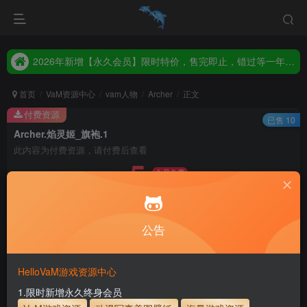
2026年新增【永久会员】限时特价，售完即止，错过等一年！！！
统一解压码www.hellovam.com，如有备注以备注为准
2026年新增【永久会员】限时特价，售完即止，错过等一年！！！
统一解压码www.hellovam.com，如有备注以备注为准
首页
VaM资源中心
vam人物
Archer
正文
付费资源
已售 10
Archer.焰灵姬_旗袍.1
此内容为付费资源，请付费后查看
5
会员免费
30
币
币
免费
免费
月度会员
永久至尊会员
公告
立即购买
建议登录购买，如果购买后无法下载，请联系网站客服
HelloVaM游戏资源中心
永久至尊会员终生有效
会员免费下载资源
1.限时新增永久终身会员
主流网盘——高速下载
会员专属交流群
专人上传每天更新
支付页面打不开或支付后不跳转请联系QQ：3317425885