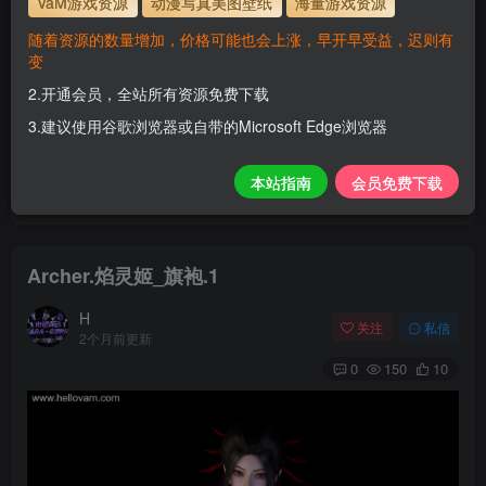
VaM游戏资源
动漫写真美图壁纸
海量游戏资源
解压密码
www.hellovam.com
随着资源的数量增加，价格可能也会上涨，早开早受益，迟则有
变
2.开通会员，全站所有资源免费下载
会员尊享全站资源【免费下载】！
3.建议使用谷歌浏览器或自带的Microsoft Edge浏览器
1.为了资源不失效！请不要在线解压！
2.请先保存到自己网盘后再下载！
本站指南
会员免费下载
3.有任何问题请联系客服或评论留言。
Archer.焰灵姬_旗袍.1
H
关注
私信
2个月前更新
0
150
10