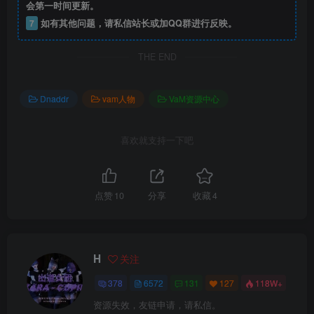
会第一时间更新。
7
如有其他问题，请私信站长或加QQ群进行反映。
THE END
Dnaddr
vam人物
VaM资源中心
喜欢就支持一下吧
点赞
10
分享
收藏
4
H
关注
378
6572
131
127
118W+
资源失效，友链申请，请私信。