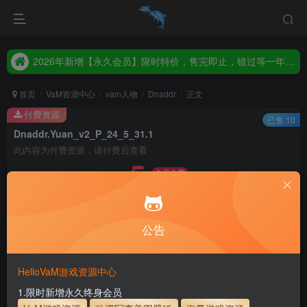
2026年新增【永久会员】限时特价，售完即止，错过等一年！！！
统一解压码www.hellovam.com，如有备注以备注为准
2026年新增【永久会员】限时特价，售完即止，错过等一年！！！
统一解压码www.hellovam.com，如有备注以备注为准
首页
VaM资源中心
vam人物
Dnaddr
正文
付费资源
已售 10
Dnaddr.Yuan_v2_P_24_5_31.1
此内容为付费资源，请付费后查看
5
会员免费
30
币
币
免费
免费
月度会员
永久至尊会员
公告
立即购买
建议登录购买，如果购买后无法下载，请联系网站客服
HelloVaM游戏资源中心
永久至尊会员终生有效
会员免费下载资源
1.限时新增永久终身会员
主流网盘——高速下载
会员专属交流群
专人上传每天更新
支付页面打不开或支付后不跳转请联系QQ：3317425885