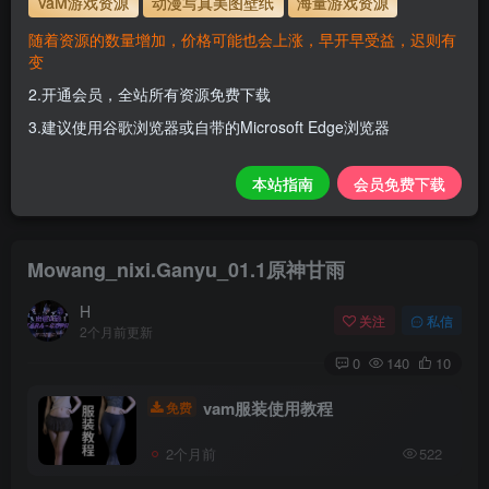
VaM游戏资源
动漫写真美图壁纸
海量游戏资源
站教程
解压码为本网址
www.hellovam.com
随着资源的数量增加，价格可能也会上涨，早开早受益，迟则有
变
会员尊享全站资源【免费下载】！
2.开通会员，全站所有资源免费下载
1.为了资源不失效！请不要在线解压！
3.建议使用谷歌浏览器或自带的Microsoft Edge浏览器
2.请先保存到自己网盘后再下载！
3.有任何问题请联系客服或评论留言。
本站指南
会员免费下载
Mowang_nixi.Ganyu_01.1原神甘雨
H
关注
私信
2个月前更新
0
140
10
vam服装使用教程
免费
2个月前
522