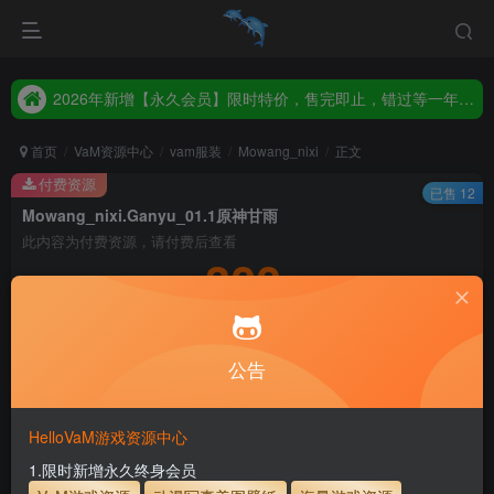
2026年新增【永久会员】限时特价，售完即止，错过等一年！！！
统一解压码www.hellovam.com，如有备注以备注为准
2026年新增【永久会员】限时特价，售完即止，错过等一年！！！
统一解压码www.hellovam.com，如有备注以备注为准
首页
VaM资源中心
vam服装
Mowang_nixi
正文
付费资源
已售 12
Mowang_nixi.Ganyu_01.1原神甘雨
此内容为付费资源，请付费后查看
300
积分
5
1
月度会员
永久至尊会员
公告
登录购买
永久至尊会员终生有效
会员免费下载资源
主流网盘——高速下载
会员专属交流群
专人上传每天更新
HelloVaM游戏资源中心
支付页面打不开或支付后不跳转请联系QQ：3317425885
1.限时新增永久终身会员
使用方法
解压后，放进文件夹AddonPackages即可，更多请看本