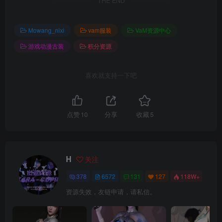
THE END
Mowang_nixi
vam服装
VaM资源中心
游戏动漫古装
积分资源
喜欢就支持一下吧
点赞
10
分享
收藏
5
H
关注
378
6572
131
127
118W+
资源失效，友链申请，请私信。