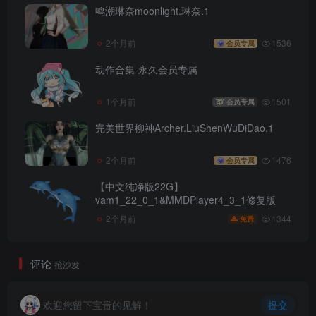
鸣潮琳奈moonlight.琳奈.1
2个月前
1536
会员专属
动作合集-永久会员专属
1个月前
1501
会员专属
完美世界柳神Archer.LiuShenWuDiDao.1
2个月前
1476
会员专属
【中文纯净版22G】
vam1_22_0_1&MMDPlayer4_3_1修复版
1344
2个月前
免费
评论
抢沙发
欢迎您留下宝贵的见解！
提交