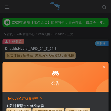
2026年新增【永久会员】限时特价，售完即止，错过等一年！！！
统一解压码www.hellovam.com，如有备注以备注为准
2026年新增【永久会员】限时特价，售完即止，错过等一年！！！
统一解压码www.hellovam.com，如有备注以备注为准
首页
VaM资源中心
vam人物
Dnaddr
正文
付费资源
已售 91
Dnaddr.NvJisi_AFD_24_7_24.3
购买须知：这是vam游戏内的人物模型，非视频
会员专属资源
10
1
月度会员
永久至尊会员
公告
您暂无购买权限，请先开通会员
开通会员
HelloVaM游戏资源中心
永久至尊会员终生有效
会员免费下载资源
1.限时新增永久终身会员
主流网盘——高速下载
会员专属交流群
专人上传每天更新