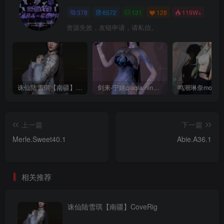
378
6572
131
128
119W+
资源失效，友链申请，请私信。
诛仙陆雪琪【南疆】CoveRig
剑来-宁姚qiaqia.ningyao-re.1
上一篇
下一篇
Merle.Sweet40.1
Abie.A36.1
相关推荐
诛仙陆雪琪【南疆】CoveRig