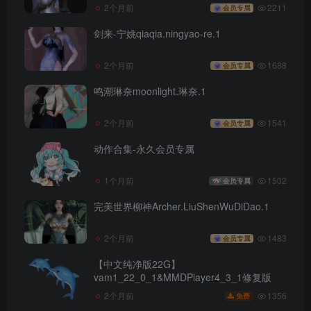
2个月前
2211
会员专属
剑来-宁姚qiaqia.ningyao-re.1
2个月前
1688
会员专属
鸣潮琳奈moonlight.琳奈.1
2个月前
1541
会员专属
动作合集-永久会员专属
1个月前
1502
会员专属
完美世界柳神Archer.LiuShenWuDiDao.1
2个月前
1483
会员专属
【中文纯净版22G】
vam1_22_0_1&MMDPlayer4_3_1修复版
1356
2个月前
免费