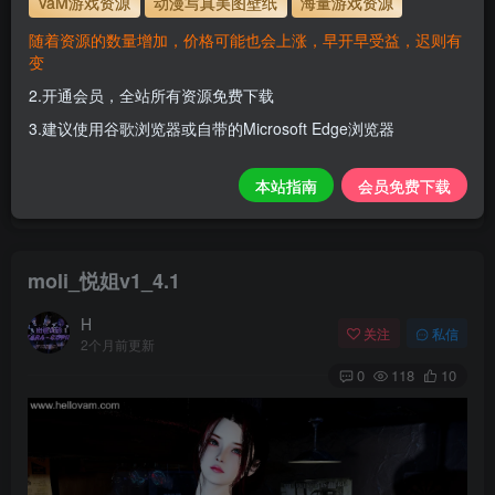
VaM游戏资源
动漫写真美图壁纸
海量游戏资源
解压密码
www.hellovam.com
随着资源的数量增加，价格可能也会上涨，早开早受益，迟则有
变
2.开通会员，全站所有资源免费下载
开通会员【免费下载】全站资源！
3.建议使用谷歌浏览器或自带的Microsoft Edge浏览器
1.为了资源不失效！请不要在线解压！
2.请先保存到自己网盘后再下载！
本站指南
会员免费下载
3.有任何问题请联系客服或评论留言。
moli_悦姐v1_4.1
H
关注
私信
2个月前更新
0
118
10