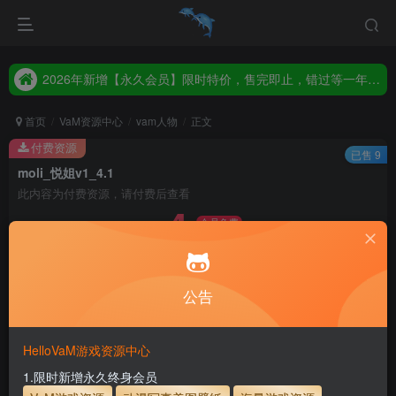
2026年新增【永久会员】限时特价，售完即止，错过等一年！！！
统一解压码www.hellovam.com，如有备注以备注为准
2026年新增【永久会员】限时特价，售完即止，错过等一年！！！
统一解压码www.hellovam.com，如有备注以备注为准
首页
VaM资源中心
vam人物
正文
付费资源
已售 9
moli_悦姐v1_4.1
此内容为付费资源，请付费后查看
4
会员免费
10
币
币
免费
免费
月度会员
永久至尊会员
公告
立即购买
建议登录购买，如果购买后无法下载，请联系网站客服
HelloVaM游戏资源中心
永久至尊会员终生有效
会员免费下载资源
1.限时新增永久终身会员
主流网盘——高速下载
会员专属交流群
专人上传每天更新
支付页面打不开或支付后不跳转请联系QQ：3317425885