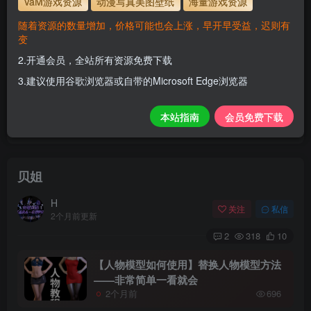
VaM游戏资源
动漫写真美图壁纸
海量游戏资源
解压密码
www.hellovam.com
随着资源的数量增加，价格可能也会上涨，早开早受益，迟则有
变
2.开通会员，全站所有资源免费下载
开通会员【免费下载】全站资源！
3.建议使用谷歌浏览器或自带的Microsoft Edge浏览器
1.为了资源不失效！请不要在线解压！
2.请先保存到自己网盘后再下载！
本站指南
会员免费下载
3.有任何问题请联系客服或评论留言。
贝姐
H
关注
私信
2个月前更新
2
318
10
【人物模型如何使用】替换人物模型方法
——非常简单一看就会
2个月前
696