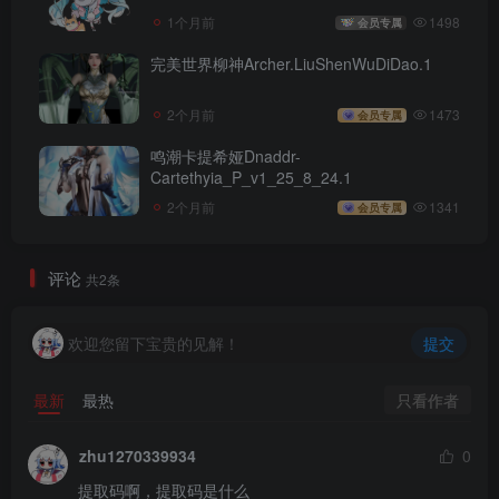
1个月前
1498
会员专属
完美世界柳神Archer.LiuShenWuDiDao.1
2个月前
1473
会员专属
鸣潮卡提希娅Dnaddr-
Cartethyia_P_v1_25_8_24.1
2个月前
1341
会员专属
评论
共2条
欢迎您留下宝贵的见解！
提交
只看作者
最新
最热
zhu1270339934
0
提取码啊，提取码是什么