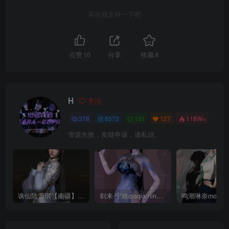
喜欢就支持一下吧
点赞
10
分享
收藏
8
H
关注
378
6572
131
127
118W+
资源失效，友链申请，请私信。
诛仙陆雪琪【南疆】CoveRig
剑来-宁姚qiaqia.ningyao-re.1