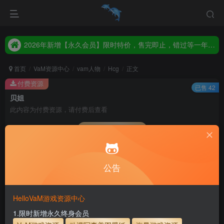
2026年新增【永久会员】限时特价，售完即止，错过等一年！！！
统一解压码www.hellovam.com，如有备注以备注为准
2026年新增【永久会员】限时特价，售完即止，错过等一年！！！
统一解压码www.hellovam.com，如有备注以备注为准
首页
VaM资源中心
vam人物
Hcg
正文
付费资源
已售 42
贝姐
此内容为付费资源，请付费后查看
会员专属资源
5
1
月度会员
永久至尊会员
公告
您暂无购买权限，请先开通会员
开通会员
HelloVaM游戏资源中心
永久至尊会员终生有效
会员免费下载资源
1.限时新增永久终身会员
主流网盘——高速下载
会员专属交流群
专人上传每天更新
支付页面打不开或支付后不跳转请联系QQ：3317425885