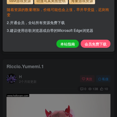
VaM游戏资源
动漫写真美图壁纸
海量游戏资源
解压密码
www.hellovam.com
随着资源的数量增加，价格可能也会上涨，早开早受益，迟则有
变
2.开通会员，全站所有资源免费下载
开通会员【免费下载】全站资源！
3.建议使用谷歌浏览器或自带的Microsoft Edge浏览器
1.为了资源不失效！请不要在线解压！
2.请先保存到自己网盘后再下载！
本站指南
会员免费下载
3.有任何问题请联系客服或评论留言。
Riccio.Yumemi.1
H
关注
私信
2个月前更新
0
138
10