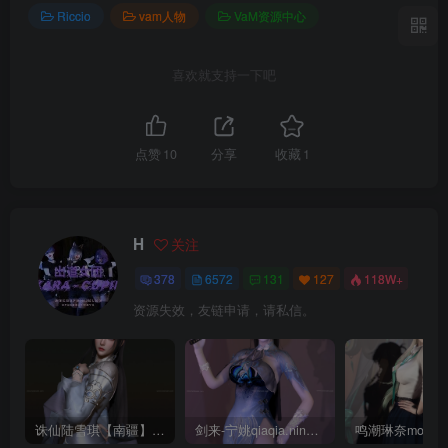
Riccio
vam人物
VaM资源中心
喜欢就支持一下吧
点赞
10
分享
收藏
1
H
关注
378
6572
131
127
118W+
资源失效，友链申请，请私信。
诛仙陆雪琪【南疆】CoveRig
剑来-宁姚qiaqia.ningyao-re.1