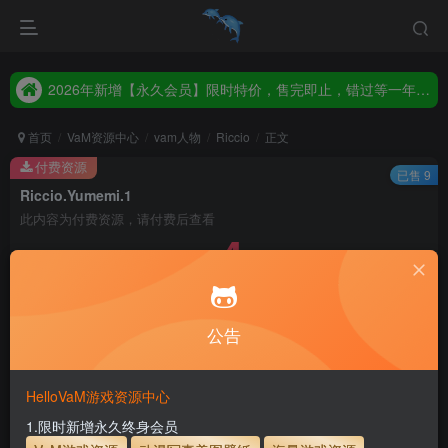
2026年新增【永久会员】限时特价，售完即止，错过等一年！！！
统一解压码www.hellovam.com，如有备注以备注为准
2026年新增【永久会员】限时特价，售完即止，错过等一年！！！
统一解压码www.hellovam.com，如有备注以备注为准
首页
VaM资源中心
vam人物
Riccio
正文
付费资源
已售 9
Riccio.Yumemi.1
此内容为付费资源，请付费后查看
4
币
免费
免费
月度会员
永久至尊会员
公告
立即购买
建议登录购买，如果购买后无法下载，请联系网站客服
HelloVaM游戏资源中心
永久至尊会员终生有效
会员免费下载资源
1.限时新增永久终身会员
主流网盘——高速下载
会员专属交流群
专人上传每天更新
支付页面打不开或支付后不跳转请联系QQ：3317425885