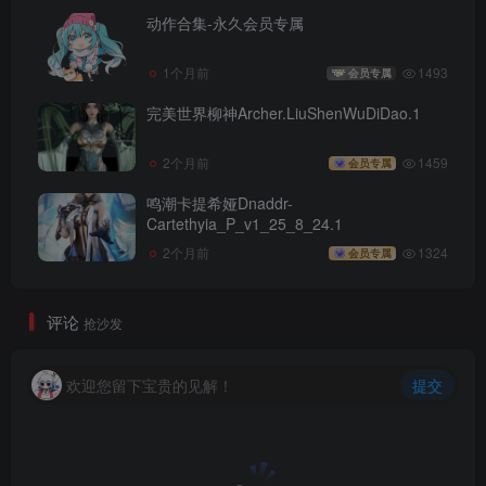
动作合集-永久会员专属
1个月前
1493
会员专属
完美世界柳神Archer.LiuShenWuDiDao.1
2个月前
1459
会员专属
鸣潮卡提希娅Dnaddr-
Cartethyia_P_v1_25_8_24.1
2个月前
1324
会员专属
评论
抢沙发
欢迎您留下宝贵的见解！
提交