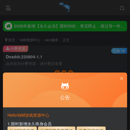
2026年新增【永久会员】限时特价，售完即止，错过等一年！！！
统一解压码www.hellovam.com，如有备注以备注为准
2026年新增【永久会员】限时特价，售完即止，错过等一年！！！
统一解压码www.hellovam.com，如有备注以备注为准
首页
VaM资源中心
vam服装
正文
付费资源
已售 16
Dnaddr.220804-1.1
此内容为付费资源，请付费后查看
300
积分
5
1
月度会员
永久至尊会员
公告
登录购买
永久至尊会员终生有效
会员免费下载资源
主流网盘——高速下载
会员专属交流群
专人上传每天更新
HelloVaM游戏资源中心
支付页面打不开或支付后不跳转请联系QQ：3317425885
1.限时新增永久终身会员
解压密码
www.hellovam.com