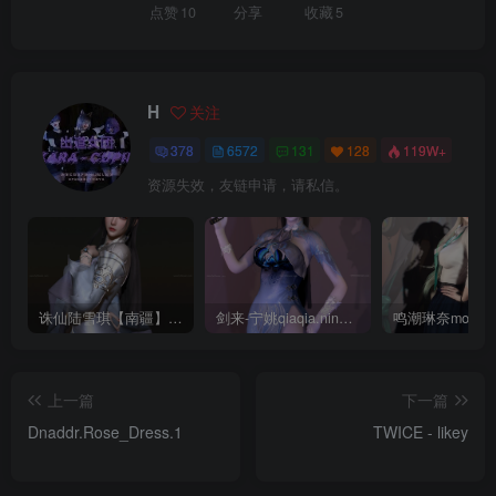
点赞
10
分享
收藏
5
H
关注
378
6572
131
128
119W+
资源失效，友链申请，请私信。
诛仙陆雪琪【南疆】CoveRig
剑来-宁姚qiaqia.ningyao-re.1
上一篇
下一篇
Dnaddr.Rose_Dress.1
TWICE - likey