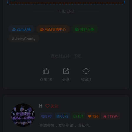
THE END
vam人物
VaM资源中心
其他人物
# JackyCracky
喜欢就支持一下吧
点赞
10
分享
收藏
1
H
关注
378
6572
131
128
119W+
资源失效，友链申请，请私信。