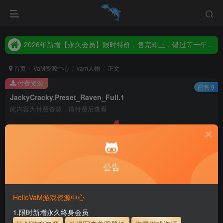
2026年新增【永久会员】限时特价，售完即止，错过等一年！！！
统一解压码www.hellovam.com，如有备注以备注为准
2026年新增【永久会员】限时特价，售完即止，错过等一年！！！
统一解压码www.hellovam.com，如有备注以备注为准
首页
VaM资源中心
vam人物
正文
付费资源
已售 9
JackyCracky.Preset_Raven_Full.1
此内容为付费资源，请付费后查看
4
币
免费
免费
月度会员
永久至尊会员
公告
立即购买
建议登录购买，如果购买后无法下载，请联系网站客服
HelloVaM游戏资源中心
永久至尊会员终生有效
会员免费下载资源
1.限时新增永久终身会员
主流网盘——高速下载
会员专属交流群
专人上传每天更新
支付页面打不开或支付后不跳转请联系QQ：3317425885