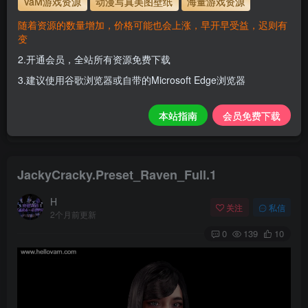
VaM游戏资源
动漫写真美图壁纸
海量游戏资源
解压密码
www.hellovam.com
随着资源的数量增加，价格可能也会上涨，早开早受益，迟则有
变
2.开通会员，全站所有资源免费下载
开通会员【免费下载】全站资源！
3.建议使用谷歌浏览器或自带的Microsoft Edge浏览器
1.为了资源不失效！请不要在线解压！
2.请先保存到自己网盘后再下载！
本站指南
会员免费下载
3.有任何问题请联系客服或评论留言。
JackyCracky.Preset_Raven_Full.1
H
关注
私信
2个月前更新
0
139
10