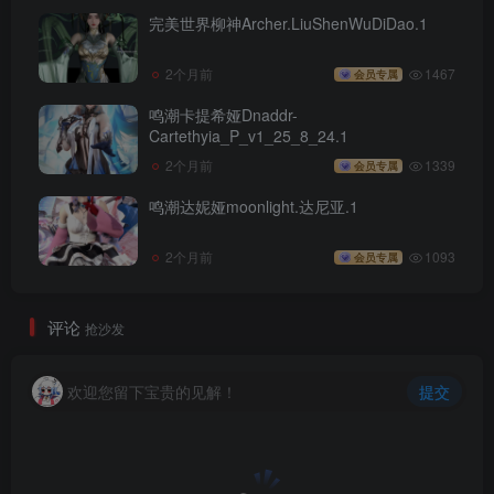
完美世界柳神Archer.LiuShenWuDiDao.1
2个月前
1467
会员专属
鸣潮卡提希娅Dnaddr-
Cartethyia_P_v1_25_8_24.1
2个月前
1339
会员专属
鸣潮达妮娅moonlight.达尼亚.1
2个月前
1093
会员专属
评论
抢沙发
欢迎您留下宝贵的见解！
提交