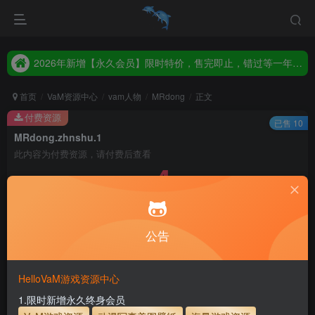
2026年新增【永久会员】限时特价，售完即止，错过等一年！！！
统一解压码www.hellovam.com，如有备注以备注为准
2026年新增【永久会员】限时特价，售完即止，错过等一年！！！
统一解压码www.hellovam.com，如有备注以备注为准
首页
VaM资源中心
vam人物
MRdong
正文
付费资源
已售 10
MRdong.zhnshu.1
此内容为付费资源，请付费后查看
4
币
免费
免费
月度会员
永久至尊会员
公告
立即购买
建议登录购买，如果购买后无法下载，请联系网站客服
HelloVaM游戏资源中心
永久至尊会员终生有效
会员免费下载资源
1.限时新增永久终身会员
主流网盘——高速下载
会员专属交流群
专人上传每天更新
支付页面打不开或支付后不跳转请联系QQ：3317425885