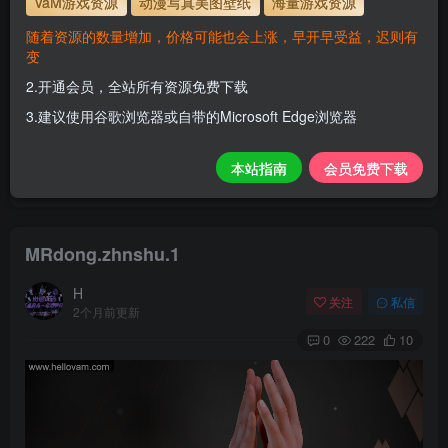
VaM游戏资源
动漫写真美图壁纸
海量游戏资源
解压密码
www.hellovam.com
随着资源的数量增加，价格可能也会上涨，早开早受益，迟则有
变
2.开通会员，全站所有资源免费下载
开通会员【免费下载】全站资源！
3.建议使用谷歌浏览器或自带的Microsoft Edge浏览器
1.为了资源不失效！请不要在线解压！
2.请先保存到自己网盘后再下载！
本站指南
会员免费下载
3.有任何问题请联系客服或评论留言。
MRdong.zhnshu.1
H
关注
私信
2个月前更新
0
222
10