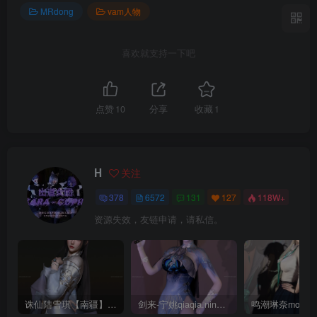
MRdong
vam人物
喜欢就支持一下吧
点赞
10
分享
收藏
1
H
关注
378
6572
131
127
118W+
资源失效，友链申请，请私信。
诛仙陆雪琪【南疆】CoveRig
剑来-宁姚qiaqia.ningyao-re.1