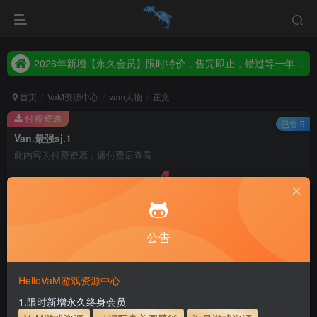
2026年新增【永久会员】限时特价，售完即止，错过等一年！！！
统一解压码www.hellovam.com，如有备注以备注为准
2026年新增【永久会员】限时特价，售完即止，错过等一年！！！
统一解压码www.hellovam.com，如有备注以备注为准
首页
VaM资源中心
vam人物
正文
付费资源
已售 9
Van.最强sj.1
此内容为付费资源，请付费后查看
4
币
免费
免费
月度会员
永久至尊会员
公告
立即购买
建议登录购买，如果购买后无法下载，请联系网站客服
HelloVaM游戏资源中心
永久至尊会员终生有效
会员免费下载资源
1.限时新增永久终身会员
主流网盘——高速下载
会员专属交流群
专人上传每天更新
支付页面打不开或支付后不跳转请联系QQ：3317425885