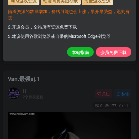
VaM游戏资源
动漫写真美图壁纸
海量游戏资源
解压密码
www.hellovam.com
随着资源的数量增加，价格可能也会上涨，早开早受益，迟则有
变
2.开通会员，全站所有资源免费下载
开通会员【免费下载】全站资源！
3.建议使用谷歌浏览器或自带的Microsoft Edge浏览器
1.为了资源不失效！请不要在线解压！
2.请先保存到自己网盘后再下载！
本站指南
会员免费下载
3.有任何问题请联系客服或评论留言。
Van.最强sj.1
H
关注
私信
2个月前更新
0
177
11