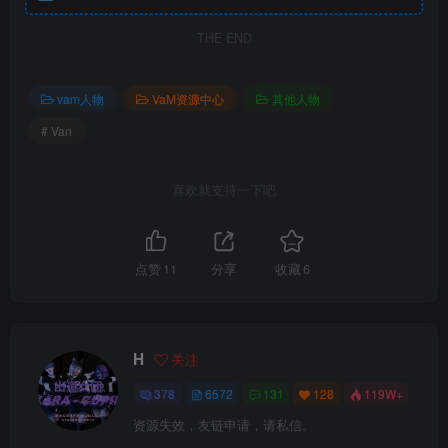
THE END
vam人物
VaM资源中心
其他人物
# Van
喜欢就支持一下吧
点赞
11
分享
收藏
6
H
关注
378
6572
131
128
119W+
资源失效，友链申请，请私信。