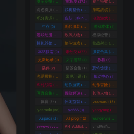
赛车竞技
赏析屋
资产特效
(36)
(372)
(224)
角色扮演
联机整合
策略战棋
(207)
(34)
(71)
积分资源
皮肤（skin）
电脑游戏
(3246)
(1)
(1003)
生存
现代服装
游戏本体
(2)
(929)
(1)
游戏动漫古装
欧风人物
模拟经营
(466)
(62)
(57)
模拟器整合
格斗游戏
枪战射击
(1)
(25)
(105)
本站指南
未分类
服装合集
(0)
(377)
(20)
更新记录
文字游戏
教程
(0)
(4)
(7)
插件
情景合集
恐怖惊悚
(2)
(1)
(64)
恋爱模拟
常见问题
帮助中心
(101)
(1)
(1)
即时战略
动作游戏
动作冒险
(14)
(33)
(336)
写真合集
冒险解谜
其他人物
(370)
(30)
(661)
体育
休闲益智
zedward
(34)
(69)
(15)
yesmola
ye666
yangyang
(38)
(3)
(86)
Xspada
XFprog
wunderwise
(2)
(12)
(1)
vvvevevvv
VR_Addict
vmd舞蹈数据
(191)
(38)
(2)