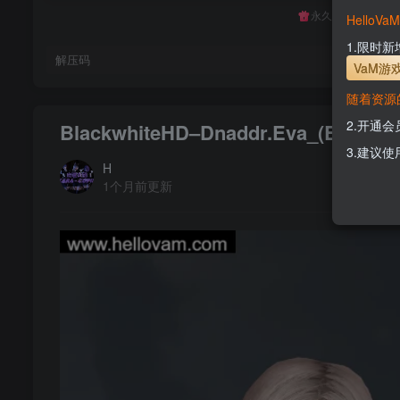
永久至尊会员终生
Hello
1.限时
解压码
VaM游
随着资源
2.开通
BlackwhiteHD–Dnaddr.Eva_(Black+w
3.建议使
H
1个月前更新