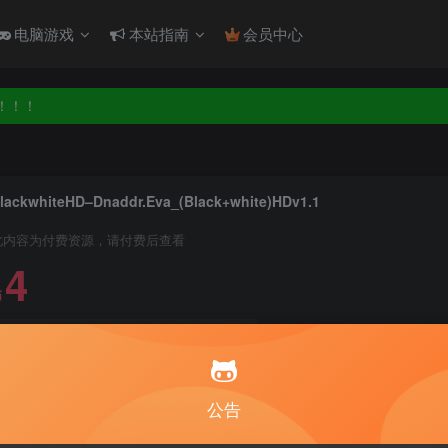
电脑游戏
本站指南
会员中心
！！！
！！！
lackwhiteHD–Dnaddr.Eva_(Black+white)HDv1.1
此内容为付费资源，请付费后查看
4
币
免费
免费
月度会员
永久至尊会员
立即
公告
建议登录购买，如果购买后无法下载，请联