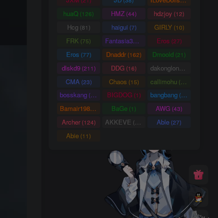
(21)
(38)
(66)
huaQ
HMZ
hdzjoy
(126)
(44)
(12)
Hcg
haigui
GIRLY
(81)
(7)
(10)
FRK
Fantasia3DArt
Eros
(75)
(55)
(27)
Eros
Dnaddr
Dmoold
(77)
(162)
(21)
dlskd9
DDG
dakonglong
(211)
(16)
(20)
CMA
Chaos
callimohu
(23)
(15)
(57)
bosskang
BIGDOG
bangbang
(85)
(1)
(22)
Bamair1984
BaGe
AWG
(15)
(1)
(43)
Archer
AKKEVE
Able
(124)
(114)
(27)
Abie
(11)