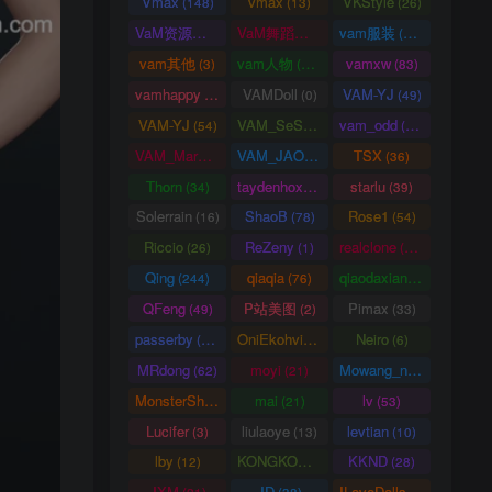
Vmax
vmax
VKStyle
(148)
(13)
(26)
VaM资源中心
VaM舞蹈视频
vam服装
(4163)
(5)
(1458)
vam其他
vam人物
vamxw
(3)
(3105)
(83)
vamhappy
VAMDoll
VAM-YJ
(31)
(0)
(49)
VAM-YJ
VAM_SeSe
vam_odd
(54)
(10)
(20)
VAM_Mars
VAM_JAO
TSX
(0)
(15)
(36)
Thorn
taydenhoxe
starlu
(34)
(8)
(39)
Solerrain
ShaoB
Rose1
(16)
(78)
(54)
Riccio
ReZeny
realclone
(26)
(1)
(70)
Qing
qiaqia
qiaodaxian
(244)
(76)
(16)
QFeng
P站美图
Pimax
(49)
(2)
(33)
passerby
OniEkohvius
Neiro
(26)
(51)
(6)
MRdong
moyi
Mowang_nixi
(62)
(21)
(139)
MonsterShinkai
mai
lv
(38)
(21)
(53)
Lucifer
liulaoye
levtian
(3)
(13)
(10)
lby
KONGKONG
KKND
(12)
(9)
(28)
JXM
JD
ILoveDolls