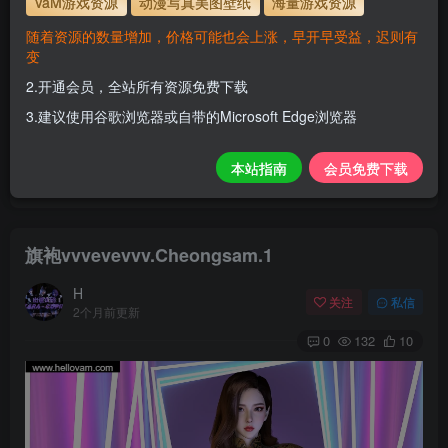
VaM游戏资源
动漫写真美图壁纸
海量游戏资源
解压密码
www.hellovam.com
随着资源的数量增加，价格可能也会上涨，早开早受益，迟则有
变
2.开通会员，全站所有资源免费下载
开通会员【免费下载】全站资源！
3.建议使用谷歌浏览器或自带的Microsoft Edge浏览器
1.为了资源不失效！请不要在线解压！
2.请先保存到自己网盘后再下载！
本站指南
会员免费下载
3.有任何问题请联系客服或评论留言。
旗袍vvvevevvv.Cheongsam.1
H
关注
私信
2个月前更新
0
132
10