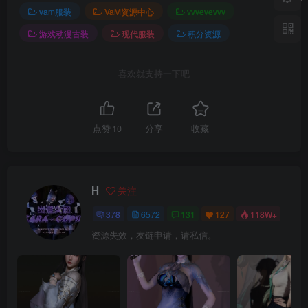
vam服装
VaM资源中心
vvvevevvv
游戏动漫古装
现代服装
积分资源
喜欢就支持一下吧
点赞
10
分享
收藏
H
关注
378
6572
131
127
118W+
资源失效，友链申请，请私信。