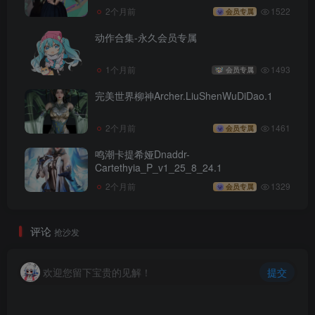
2个月前
1522
会员专属
动作合集-永久会员专属
1个月前
1493
会员专属
完美世界柳神Archer.LiuShenWuDiDao.1
2个月前
1461
会员专属
鸣潮卡提希娅Dnaddr-
Cartethyia_P_v1_25_8_24.1
2个月前
1329
会员专属
评论
抢沙发
欢迎您留下宝贵的见解！
提交