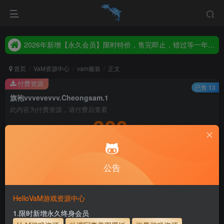
2026年新增【永久会员】限时特价，售完即止，错过等一年！！！
统一解压码www.hellovam.com，如有备注以备注为准
2026年新增【永久会员】限时特价，售完即止，错过等一年！！！
统一解压码www.hellovam.com，如有备注以备注为准
首页
VaM资源中心
vam服装
正文
付费资源
已售 13
旗袍vvvevevvv.Cheongsam.1
此内容为付费资源，请付费后查看
300
积分
5
1
月度会员
永久至尊会员
公告
登录购买
永久至尊会员终生有效
会员免费下载资源
主流网盘——高速下载
会员专属交流群
专人上传每天更新
HelloVaM游戏资源中心
支付页面打不开或支付后不跳转请联系QQ：3317425885
1.限时新增永久终身会员
服装使用教程