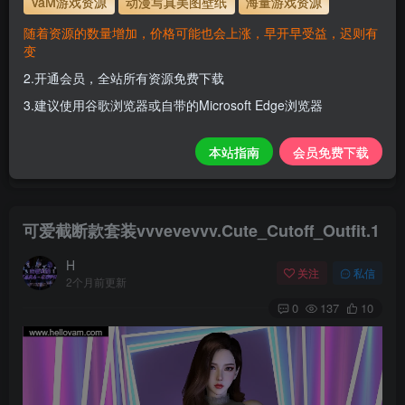
VaM游戏资源
动漫写真美图壁纸
海量游戏资源
解压密码
www.hellovam.com
随着资源的数量增加，价格可能也会上涨，早开早受益，迟则有
变
2.开通会员，全站所有资源免费下载
开通会员【免费下载】全站资源！
3.建议使用谷歌浏览器或自带的Microsoft Edge浏览器
1.为了资源不失效！请不要在线解压！
2.请先保存到自己网盘后再下载！
本站指南
会员免费下载
3.有任何问题请联系客服或评论留言。
可爱截断款套装vvvevevvv.Cute_Cutoff_Outfit.1
H
关注
私信
2个月前更新
0
137
10