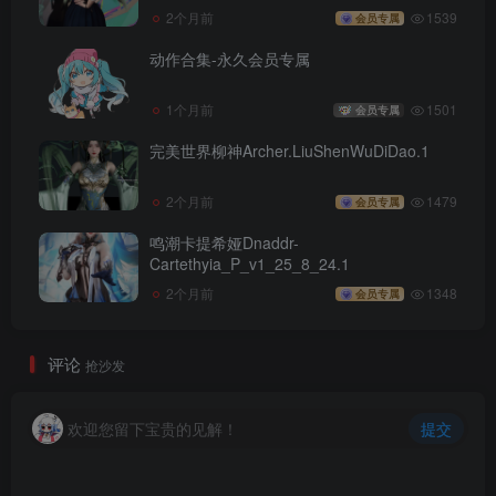
2个月前
1539
会员专属
动作合集-永久会员专属
1个月前
1501
会员专属
完美世界柳神Archer.LiuShenWuDiDao.1
2个月前
1479
会员专属
鸣潮卡提希娅Dnaddr-
Cartethyia_P_v1_25_8_24.1
2个月前
1348
会员专属
评论
抢沙发
欢迎您留下宝贵的见解！
提交