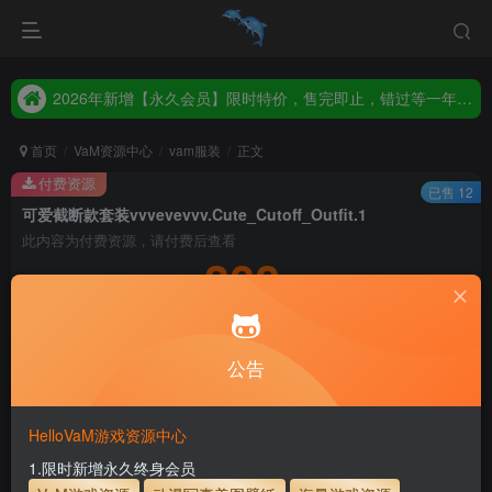
2026年新增【永久会员】限时特价，售完即止，错过等一年！！！
统一解压码www.hellovam.com，如有备注以备注为准
2026年新增【永久会员】限时特价，售完即止，错过等一年！！！
统一解压码www.hellovam.com，如有备注以备注为准
首页
VaM资源中心
vam服装
正文
付费资源
已售 12
可爱截断款套装vvvevevvv.Cute_Cutoff_Outfit.1
此内容为付费资源，请付费后查看
300
积分
5
1
月度会员
永久至尊会员
公告
登录购买
永久至尊会员终生有效
会员免费下载资源
主流网盘——高速下载
会员专属交流群
专人上传每天更新
HelloVaM游戏资源中心
支付页面打不开或支付后不跳转请联系QQ：3317425885
1.限时新增永久终身会员
服装使用教程