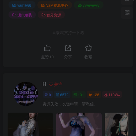
vam服装
VaM资源中心
vvvevevvv
现代服装
积分资源
喜欢就支持一下吧
点赞
10
分享
收藏
H
关注
0
6572
131
128
119W+
资源失效，友链申请，请私信。