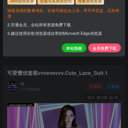
VaM游戏资源
动漫写真美图壁纸
海量游戏资源
解压密码
www.hellovam.com
随着资源的数量增加，价格可能也会上涨，早开早受益，迟则有
变
2.开通会员，全站所有资源免费下载
开通会员【免费下载】全站资源！
3.建议使用谷歌浏览器或自带的Microsoft Edge浏览器
1.为了资源不失效！请不要在线解压！
2.请先保存到自己网盘后再下载！
本站指南
会员免费下载
3.有任何问题请联系客服或评论留言。
可爱蕾丝套装vvvevevvv.Cute_Lace_Suit.1
H
关注
私信
2个月前更新
0
134
10