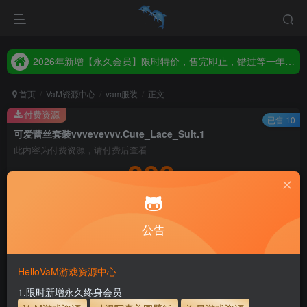
2026年新增【永久会员】限时特价，售完即止，错过等一年！！！
统一解压码www.hellovam.com，如有备注以备注为准
2026年新增【永久会员】限时特价，售完即止，错过等一年！！！
统一解压码www.hellovam.com，如有备注以备注为准
首页
VaM资源中心
vam服装
正文
付费资源
已售 10
可爱蕾丝套装vvvevevvv.Cute_Lace_Suit.1
此内容为付费资源，请付费后查看
300
积分
5
1
月度会员
永久至尊会员
公告
登录购买
永久至尊会员终生有效
会员免费下载资源
主流网盘——高速下载
会员专属交流群
专人上传每天更新
HelloVaM游戏资源中心
支付页面打不开或支付后不跳转请联系QQ：3317425885
1.限时新增永久终身会员
服装使用教程