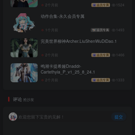
2个月前
1524
会员专属
动作合集-永久会员专属
1个月前
1493
会员专属
完美世界柳神Archer.LiuShenWuDiDao.1
2个月前
1466
会员专属
鸣潮卡提希娅Dnaddr-
Cartethyia_P_v1_25_8_24.1
2个月前
1333
会员专属
评论
抢沙发
欢迎您留下宝贵的见解！
提交