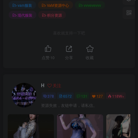
vam服装
VaM资源中心
vvvevevvv
现代服装
积分资源
喜欢就支持一下吧
点赞
10
分享
收藏
H
关注
378
6572
131
127
118W+
资源失效，友链申请，请私信。