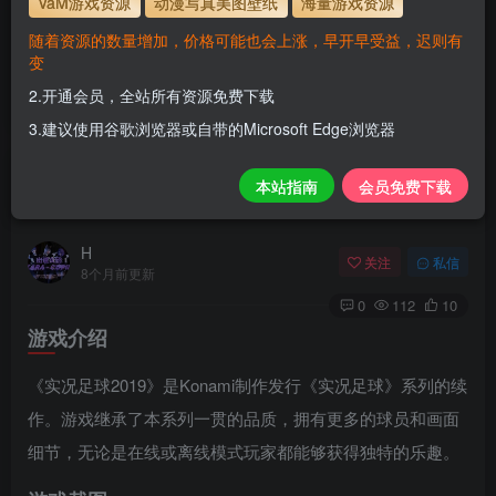
VaM游戏资源
动漫写真美图壁纸
海量游戏资源
1.为了资源不失效！请不要在线解压！
随着资源的数量增加，价格可能也会上涨，早开早受益，迟则有
2.请先保存到自己网盘后再下载！
变
3.有任何问题请联系客服或评论留言。
2.开通会员，全站所有资源免费下载
3.建议使用谷歌浏览器或自带的Microsoft Edge浏览器
实况足球2019/Pro Evolution Soccer 2019/附
本站指南
会员免费下载
2018
H
关注
私信
8个月前更新
0
112
10
游戏介绍
《实况足球2019》是Konami制作发行《实况足球》系列的续
作。游戏继承了本系列一贯的品质，拥有更多的球员和画面
细节，无论是在线或离线模式玩家都能够获得独特的乐趣。