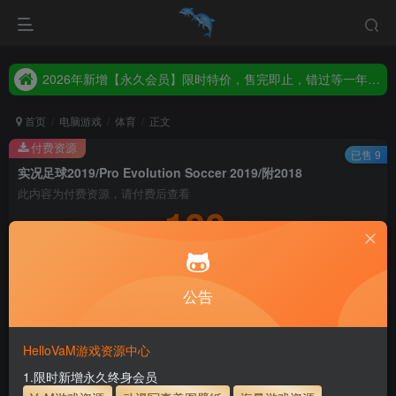
2026年新增【永久会员】限时特价，售完即止，错过等一年！！！
统一解压码www.hellovam.com，如有备注以备注为准
2026年新增【永久会员】限时特价，售完即止，错过等一年！！！
统一解压码www.hellovam.com，如有备注以备注为准
首页
电脑游戏
体育
正文
付费资源
已售 9
实况足球2019/Pro Evolution Soccer 2019/附2018
此内容为付费资源，请付费后查看
100
积分
10
1
月度会员
永久至尊会员
公告
登录购买
永久至尊会员终生有效
会员免费下载资源
主流网盘——高速下载
会员专属交流群
专人上传每天更新
HelloVaM游戏资源中心
支付页面打不开或支付后不跳转请联系QQ：3317425885
1.限时新增永久终身会员
开通会员【免费下载】全站资源！