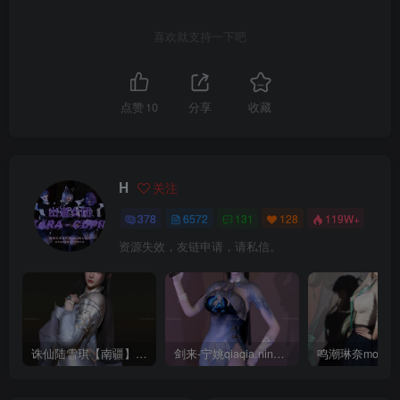
喜欢就支持一下吧
点赞
10
分享
收藏
H
关注
378
6572
131
128
119W+
资源失效，友链申请，请私信。
诛仙陆雪琪【南疆】CoveRig
剑来-宁姚qiaqia.ningyao-re.1