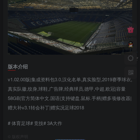
版本介绍
v1.02.00版|集成资料包3.0,汉化名单,真实脸型,2019赛季球衣,
真实队徽,纹身,球鞋,广告牌,经典球员,德甲,中超,欧冠|容量
58GB|官方简体中文.国语|支持键盘.鼠标.手柄|赠多项修改器|
赠大补v3.1转会补丁|赠实况足球2018
# 体育足球# 竞技# 3A大作
©
版权声明