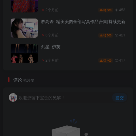
453
2个月前
300
赛高酱_精美美图全部写真作品合集|持续更新
421
6个月前
500
剑星_伊芙
417
2个月前
400
评论
抢沙发
欢迎您留下宝贵的见解！
提交