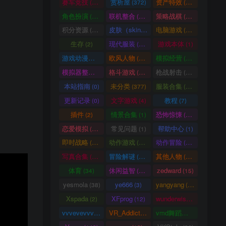
赛车竞技
赏析屋
资产特效
(36)
(372)
(224)
角色扮演
联机整合
策略战棋
(207)
(34)
(71)
积分资源
皮肤（skin）
电脑游戏
(3246)
(1)
(1003)
生存
现代服装
游戏本体
(2)
(929)
(1)
游戏动漫古装
欧风人物
模拟经营
(466)
(62)
(57)
模拟器整合
格斗游戏
枪战射击
(1)
(25)
(105)
本站指南
未分类
服装合集
(0)
(377)
(20)
更新记录
文字游戏
教程
(0)
(4)
(7)
插件
情景合集
恐怖惊悚
(2)
(1)
(64)
恋爱模拟
常见问题
帮助中心
(101)
(1)
(1)
即时战略
动作游戏
动作冒险
(14)
(33)
(336)
写真合集
冒险解谜
其他人物
(370)
(30)
(661)
体育
休闲益智
zedward
(34)
(69)
(15)
yesmola
ye666
yangyang
(38)
(3)
(86)
Xspada
XFprog
wunderwise
(2)
(12)
(1)
vvvevevvv
VR_Addict
vmd舞蹈数据
(191)
(38)
(2)