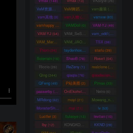
Vmax
vmax
VKStyle
(148)
(13)
(26)
VaM资源中心
VaM舞蹈视频
vam服装
(4163)
(5)
(1458)
vam其他
vam人物
vamxw
(3)
(3105)
(83)
vamhappy
VAMDoll
VAM-YJ
(31)
(0)
(49)
VAM-YJ
VAM_SeSe
vam_odd
(54)
(10)
(20)
VAM_Mars
VAM_JAO
TSX
(0)
(15)
(36)
Thorn
taydenhoxe
starlu
(34)
(8)
(39)
Solerrain
ShaoB
Rose1
(16)
(78)
(54)
Riccio
ReZeny
realclone
(26)
(1)
(70)
Qing
qiaqia
qiaodaxian
(244)
(76)
(16)
QFeng
P站美图
Pimax
(49)
(2)
(33)
passerby
OniEkohvius
Neiro
(26)
(51)
(6)
MRdong
moyi
Mowang_nixi
(62)
(21)
(139)
MonsterShinkai
mai
lv
(38)
(21)
(53)
Lucifer
liulaoye
levtian
(3)
(13)
(10)
lby
KONGKONG
KKND
(12)
(9)
(28)
JXM
JD
ILoveDolls
(21)
(38)
(66)