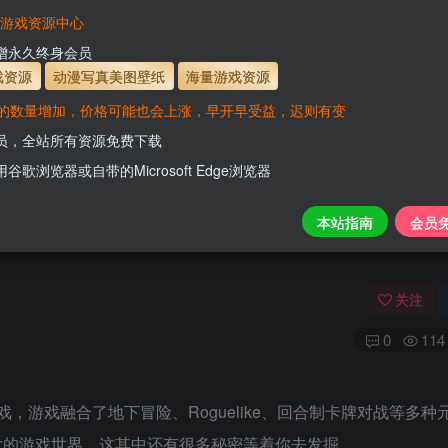
有效
会员免费下载资源
主流网盘——高速下载
会员专属交流群
专人
VaM游戏资源中心
支付页面打不开或支付后不跳转请联系QQ：331
新增永久终身会员
开通会员【免费下载】全站资源！
戏资源
动漫写真美图壁纸
海量游戏资源
的数量增加，价格可能也会上涨，早开早受益，迟则有变
会员，全站所有资源免费下载
用谷歌浏览器或自带的Microsoft Edge浏览器
本站指南
会员
关注
0
114
，游戏融合了地下冒险、Roguelike、回合制卡牌对战等多种
大的游戏世界，这其中还有很多秘密等着你去发掘。