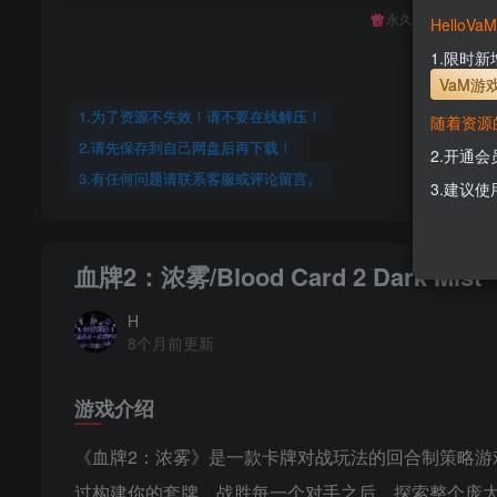
永久至尊会员终生
Hello
1.限时
VaM游
1.为了资源不失效！请不要在线解压！
随着资源
2.请先保存到自己网盘后再下载！
2.开通
3.有任何问题请联系客服或评论留言。
3.建议使
血牌2：浓雾/Blood Card 2 Dark Mist
H
8个月前更新
游戏介绍
《血牌2：浓雾》是一款卡牌对战玩法的回合制策略游戏
过构建你的套牌，战胜每一个对手之后，探索整个庞