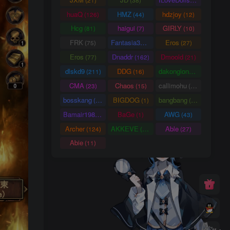
huaQ
HMZ
hdzjoy
(126)
(44)
(12)
Hcg
haigui
GIRLY
(81)
(7)
(10)
FRK
Fantasia3DArt
Eros
(75)
(55)
(27)
Eros
Dnaddr
Dmoold
(77)
(162)
(21)
dlskd9
DDG
dakonglong
(211)
(16)
(20)
CMA
Chaos
callimohu
(23)
(15)
(57)
bosskang
BIGDOG
bangbang
(85)
(1)
(22)
Bamair1984
BaGe
AWG
(15)
(1)
(43)
Archer
AKKEVE
Able
(124)
(114)
(27)
Abie
(11)