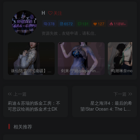
H
关注
378
6572
131
127
118W+
资源失效，友链申请，请私信。
诛仙陆雪琪【南疆】CoveRig
剑来-宁姚qiaqia.ningyao-re.1
上一篇
下一篇
莉迪＆苏瑞的炼金工房：不
星之海洋4：最后的希
可思议绘画的炼金术士DX
望/Star Ocean 4: The Last
Hope
相关推荐