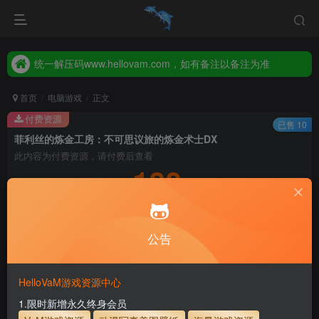
统一解压码www.hellovam.com，如有备注以备注为准
2026年新增【永久会员】限时特价，售完即止，错过等一年！！！
统一解压码www.hellovam.com，如有备注以备注为准
首页
电脑游戏
正文
付费资源
已售 10
菲利丝的炼金工房：不可思议旅的炼金术士DX
此内容为付费资源，请付费后查看
100
积分
10
1
月度会员
永久至尊会员
公告
登录购买
永久至尊会员终生有效
会员免费下载资源
主流网盘——高速下载
会员专属交流群
专人上传每天更新
HelloVaM游戏资源中心
支付页面打不开或支付后不跳转请联系QQ：3317425885
1.限时新增永久终身会员
开通会员【免费下载】全站资源！