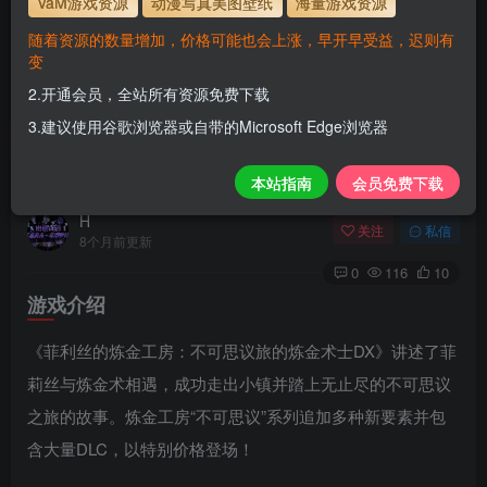
VaM游戏资源
动漫写真美图壁纸
海量游戏资源
1.为了资源不失效！请不要在线解压！
随着资源的数量增加，价格可能也会上涨，早开早受益，迟则有
2.请先保存到自己网盘后再下载！
变
3.有任何问题请联系客服或评论留言。
2.开通会员，全站所有资源免费下载
3.建议使用谷歌浏览器或自带的Microsoft Edge浏览器
菲利丝的炼金工房：不可思议旅的炼金术士DX
本站指南
会员免费下载
H
关注
私信
8个月前更新
0
116
10
游戏介绍
《菲利丝的炼金工房：不可思议旅的炼金术士DX》讲述了菲
莉丝与炼金术相遇，成功走出小镇并踏上无止尽的不可思议
之旅的故事。炼金工房“不可思议”系列追加多种新要素并包
含大量DLC，以特别价格登场！