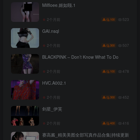
Milfloee.姬如颐.1
523
2个月前
100
GAI.nsql
507
2个月前
300
BLACKPINK – Don’t Know What To Do
478
2个月前
100
HVC.A002.1
452
2个月前
300
剑星_伊芙
416
2个月前
400
赛高酱_精美美图全部写真作品合集|持续更新