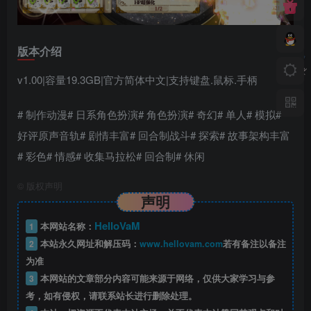
版本介绍
v1.00|容量19.3GB|官方简体中文|支持键盘.鼠标.手柄
# 制作动漫# 日系角色扮演# 角色扮演# 奇幻# 单人# 模拟#
好评原声音轨# 剧情丰富# 回合制战斗# 探索# 故事架构丰富
# 彩色# 情感# 收集马拉松# 回合制# 休闲
©
版权声明
声明
HelloVaM
1
本网站名称：
2
本站永久网址和解压码：
www.hellovam.com
若有备注以备注
为准
3
本网站的文章部分内容可能来源于网络，仅供大家学习与参
考，如有侵权，请联系站长进行删除处理。