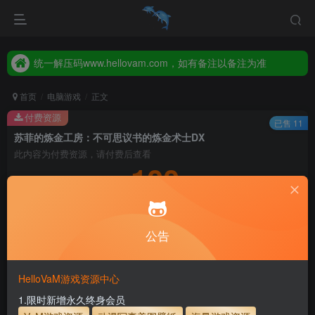
统一解压码www.hellovam.com，如有备注以备注为准
2026年新增【永久会员】限时特价，售完即止，错过等一年！！！
统一解压码www.hellovam.com，如有备注以备注为准
首页
电脑游戏
正文
付费资源
已售 11
苏菲的炼金工房：不可思议书的炼金术士DX
此内容为付费资源，请付费后查看
100
积分
10
1
月度会员
永久至尊会员
公告
登录购买
永久至尊会员终生有效
会员免费下载资源
主流网盘——高速下载
会员专属交流群
专人上传每天更新
HelloVaM游戏资源中心
支付页面打不开或支付后不跳转请联系QQ：3317425885
1.限时新增永久终身会员
开通会员【免费下载】全站资源！