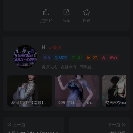
点赞
10
分享
收藏
H
关注
0
6572
131
127
118W+
资源失效，友链申请，请私信。
诛仙陆雪琪【南疆】CoveRig
剑来-宁姚qiaqia.ningyao-re.1
上一篇
下一篇
奇异人生2/Life is Strange 2
趣味穿搭