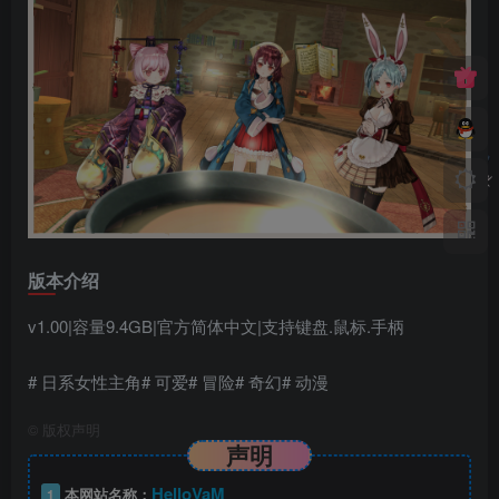
版本介绍
v1.00|容量9.4GB|官方简体中文|支持键盘.鼠标.手柄
# 日系女性主角# 可爱# 冒险# 奇幻# 动漫
©
版权声明
声明
HelloVaM
1
本网站名称：