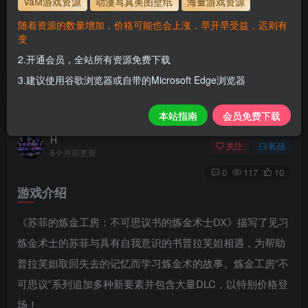
VaM游戏资源
动漫写真美图壁纸
海量游戏资源
1.为了资源不失效！请不要在线解压！
随着资源的数量增加，价格可能也会上涨，早开早受益，迟则有
2.请先保存到自己网盘后再下载！
变
3.有任何问题请联系客服或评论留言。
2.开通会员，全站所有资源免费下载
3.建议使用谷歌浏览器或自带的Microsoft Edge浏览器
苏菲的炼金工房：不可思议书的炼金术士DX
本站指南
会员免费下载
H
关注
私信
8个月前更新
0
117
10
游戏介绍
《苏菲的炼金工房：不可思议书的炼金术士DX》描写了见习
炼金术士的苏菲与具有自我意识的书普拉芙妲相遇，为帮助
普拉芙妲取回失去的记忆而学习炼金术的故事。炼金工房“不
可思议”系列追加多种新要素并包含大量DLC，以特别价格登
场！