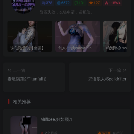
378
6572
131
127
118W+
资源失效，友链申请，请私信。
诛仙陆雪琪【南疆】CoveRig
剑来-宁姚qiaqia.ningyao-re.1
上一篇
下一篇
泰坦陨落2/Titanfall 2
咒语浪人/Spelldrifter
相关推荐
Milfloee.姬如颐.1
523
2个月前
100