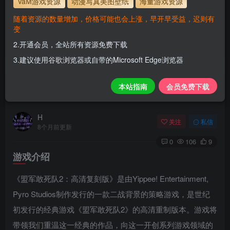
VaM游戏资源
动漫写真美图壁纸
海量游戏资源
1.为了资源不失效！请不要在线解压！
随着资源的数量增加，价格可能也会上涨，早开早受益，迟则有
2.请先保存到自己网盘后再下载！
变
3.有任何问题请联系客服或评论留言。
2.开通会员，全站所有资源免费下载
3.建议使用谷歌浏览器或自带的Microsoft Edge浏览器
盟军敢死队2：高清重置版/Commandos 2 – HD
本站指南
会员免费下载
Remaster
H
关注
私信
8个月前更新
0
106
9
游戏介绍
《盟军敢死队2：高清复刻版》是由Yippee! Entertainment,
Pyro Studios制作发行的一款二战背景的策略游戏，是世纪
初发行的经典游戏《盟军敢死队2》的高清重制版本。游戏将
带领我们重温这一经典的作品，向这一开创系列游戏领域的