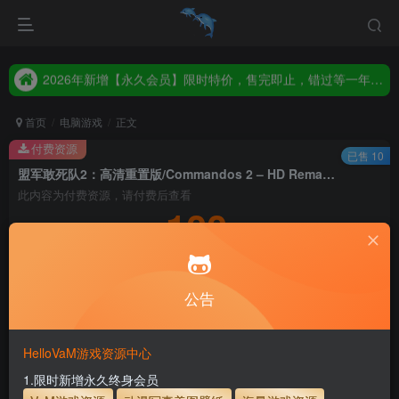
统一解压码www.hellovam.com，如有备注以备注为准
2026年新增【永久会员】限时特价，售完即止，错过等一年！！！
统一解压码www.hellovam.com，如有备注以备注为准
首页
电脑游戏
正文
付费资源
已售 10
盟军敢死队2：高清重置版/Commandos 2 – HD Remaster
此内容为付费资源，请付费后查看
100
积分
10
1
月度会员
永久至尊会员
公告
登录购买
永久至尊会员终生有效
会员免费下载资源
主流网盘——高速下载
会员专属交流群
专人上传每天更新
HelloVaM游戏资源中心
支付页面打不开或支付后不跳转请联系QQ：3317425885
1.限时新增永久终身会员
开通会员【免费下载】全站资源！