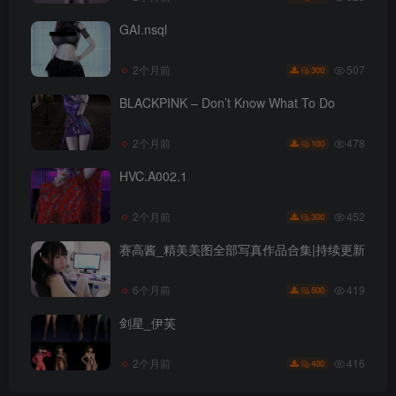
GAI.nsql
507
2个月前
300
BLACKPINK – Don’t Know What To Do
478
2个月前
100
HVC.A002.1
452
2个月前
300
赛高酱_精美美图全部写真作品合集|持续更新
419
6个月前
500
剑星_伊芙
416
2个月前
400