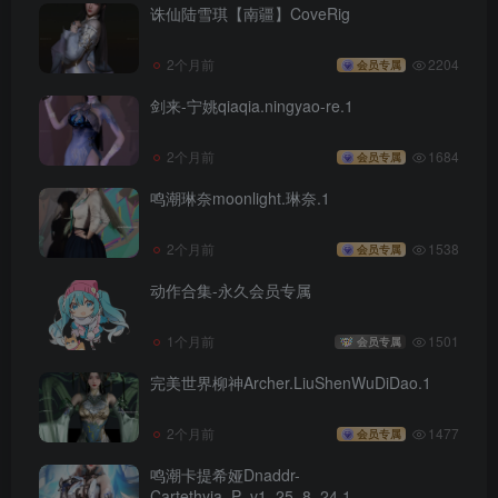
诛仙陆雪琪【南疆】CoveRig
2个月前
2204
会员专属
剑来-宁姚qiaqia.ningyao-re.1
2个月前
1684
会员专属
鸣潮琳奈moonlight.琳奈.1
2个月前
1538
会员专属
动作合集-永久会员专属
1个月前
1501
会员专属
完美世界柳神Archer.LiuShenWuDiDao.1
2个月前
1477
会员专属
鸣潮卡提希娅Dnaddr-
Cartethyia_P_v1_25_8_24.1