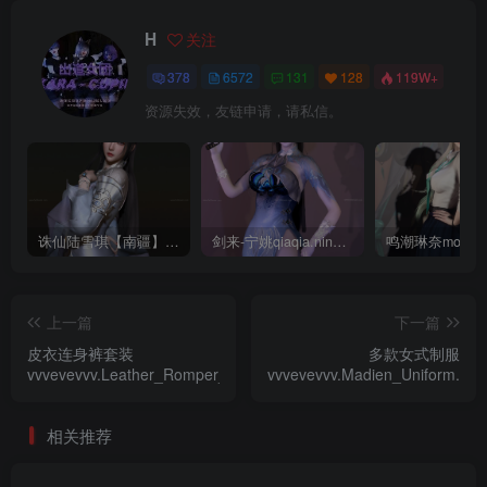
H
关注
378
6572
131
128
119W+
资源失效，友链申请，请私信。
诛仙陆雪琪【南疆】CoveRig
剑来-宁姚qiaqia.ningyao-re.1
上一篇
下一篇
皮衣连身裤套装
多款女式制服
vvvevevvv.Leather_Romper_Outfit.1
vvvevevvv.Madien_Uniform.1
相关推荐