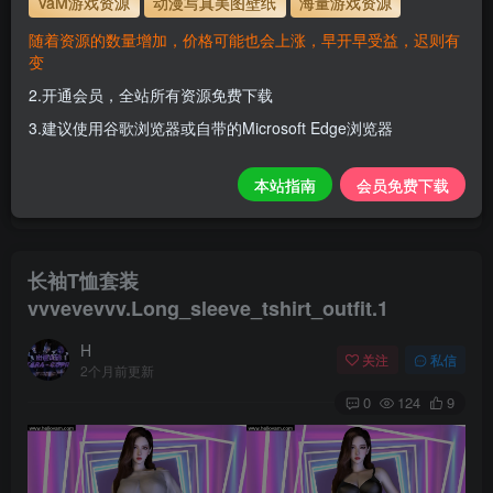
VaM游戏资源
动漫写真美图壁纸
海量游戏资源
解压密码
www.hellovam.com
随着资源的数量增加，价格可能也会上涨，早开早受益，迟则有
变
2.开通会员，全站所有资源免费下载
开通会员【免费下载】全站资源！
3.建议使用谷歌浏览器或自带的Microsoft Edge浏览器
1.为了资源不失效！请不要在线解压！
2.请先保存到自己网盘后再下载！
本站指南
会员免费下载
3.有任何问题请联系客服或评论留言。
长袖T恤套装
vvvevevvv.Long_sleeve_tshirt_outfit.1
H
关注
私信
2个月前更新
0
124
9