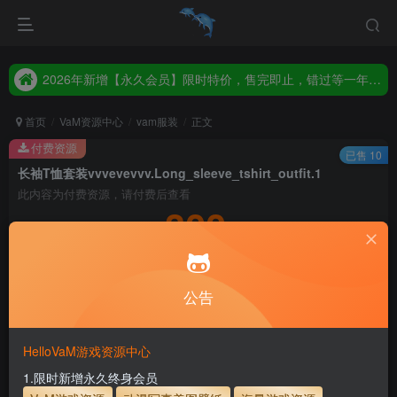
2026年新增【永久会员】限时特价，售完即止，错过等一年！！！
统一解压码www.hellovam.com，如有备注以备注为准
2026年新增【永久会员】限时特价，售完即止，错过等一年！！！
统一解压码www.hellovam.com，如有备注以备注为准
首页
VaM资源中心
vam服装
正文
付费资源
已售 10
长袖T恤套装vvvevevvv.Long_sleeve_tshirt_outfit.1
此内容为付费资源，请付费后查看
300
积分
5
1
月度会员
永久至尊会员
公告
登录购买
永久至尊会员终生有效
会员免费下载资源
主流网盘——高速下载
会员专属交流群
专人上传每天更新
HelloVaM游戏资源中心
支付页面打不开或支付后不跳转请联系QQ：3317425885
1.限时新增永久终身会员
服装使用教程