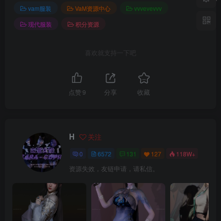
vam服装
VaM资源中心
vvvevevvv
现代服装
积分资源
喜欢就支持一下吧
点赞
9
分享
收藏
H
关注
0
6572
131
127
118W+
资源失效，友链申请，请私信。