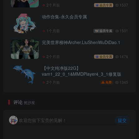
2个月前
1537
会员专属
动作合集-永久会员专属
1个月前
1501
会员专属
完美世界柳神Archer.LiuShenWuDiDao.1
2个月前
1476
会员专属
【中文纯净版22G】
vam1_22_0_1&MMDPlayer4_3_1修复版
1345
2个月前
免费
评论
抢沙发
欢迎您留下宝贵的见解！
提交