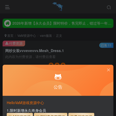
2026年新增【永久会员】限时特价，售完即止，错过等一年！！！
统一解压码www.hellovam.com，如有备注以备注为准
2026年新增【永久会员】限时特价，售完即止，错过等一年！！！
统一解压码www.hellovam.com，如有备注以备注为准
首页
VaM资源中心
vam服装
正文
付费资源
已售 11
网纱女装vvvevevvv.Mesh_Dress.1
此内容为付费资源，请付费后查看
300
积分
5
1
月度会员
永久至尊会员
公告
登录购买
永久至尊会员终生有效
会员免费下载资源
主流网盘——高速下载
会员专属交流群
专人上传每天更新
HelloVaM游戏资源中心
支付页面打不开或支付后不跳转请联系QQ：3317425885
1.限时新增永久终身会员
服装使用教程