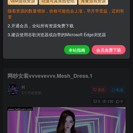
VaM游戏资源
动漫写真美图壁纸
海量游戏资源
解压密码
www.hellovam.com
随着资源的数量增加，价格可能也会上涨，早开早受益，迟则有
变
2.开通会员，全站所有资源免费下载
开通会员【免费下载】全站资源！
3.建议使用谷歌浏览器或自带的Microsoft Edge浏览器
1.为了资源不失效！请不要在线解压！
2.请先保存到自己网盘后再下载！
本站指南
会员免费下载
3.有任何问题请联系客服或评论留言。
网纱女装vvvevevvv.Mesh_Dress.1
H
关注
私信
2个月前更新
0
130
9