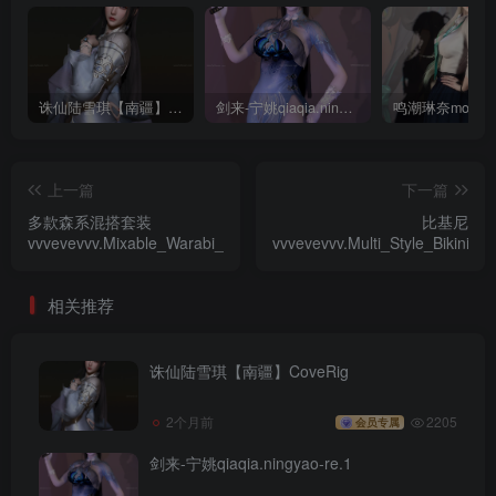
诛仙陆雪琪【南疆】CoveRig
剑来-宁姚qiaqia.ningyao-re.1
上一篇
下一篇
多款森系混搭套装
比基尼
vvvevevvv.Mixable_Warabi_Outfit.1
vvvevevvv.Multi_Style_Bikini.1
相关推荐
诛仙陆雪琪【南疆】CoveRig
2个月前
2205
会员专属
剑来-宁姚qiaqia.ningyao-re.1