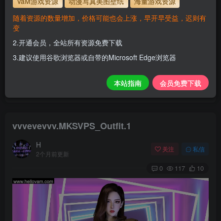
VaM游戏资源
动漫写真美图壁纸
海量游戏资源
解压密码
www.hellovam.com
随着资源的数量增加，价格可能也会上涨，早开早受益，迟则有
变
2.开通会员，全站所有资源免费下载
开通会员【免费下载】全站资源！
3.建议使用谷歌浏览器或自带的Microsoft Edge浏览器
1.为了资源不失效！请不要在线解压！
2.请先保存到自己网盘后再下载！
本站指南
会员免费下载
3.有任何问题请联系客服或评论留言。
vvvevevvv.MKSVPS_Outfit.1
H
关注
私信
2个月前更新
0
117
10