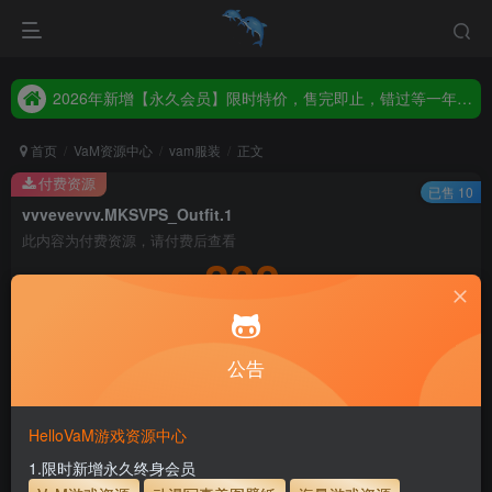
2026年新增【永久会员】限时特价，售完即止，错过等一年！！！
统一解压码www.hellovam.com，如有备注以备注为准
2026年新增【永久会员】限时特价，售完即止，错过等一年！！！
统一解压码www.hellovam.com，如有备注以备注为准
首页
VaM资源中心
vam服装
正文
付费资源
已售 10
vvvevevvv.MKSVPS_Outfit.1
此内容为付费资源，请付费后查看
300
积分
5
1
月度会员
永久至尊会员
公告
登录购买
永久至尊会员终生有效
会员免费下载资源
主流网盘——高速下载
会员专属交流群
专人上传每天更新
HelloVaM游戏资源中心
支付页面打不开或支付后不跳转请联系QQ：3317425885
1.限时新增永久终身会员
服装使用教程