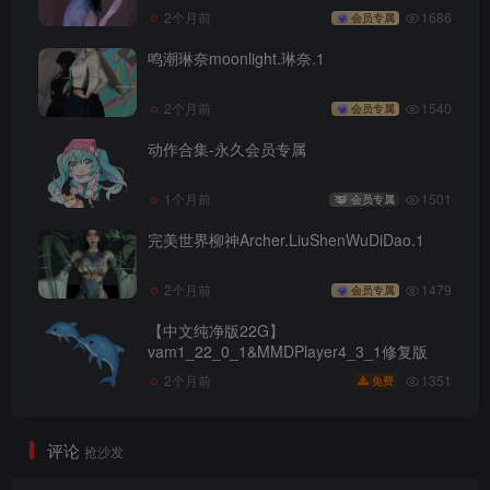
2个月前
1686
会员专属
鸣潮琳奈moonlight.琳奈.1
2个月前
1540
会员专属
动作合集-永久会员专属
1个月前
1501
会员专属
完美世界柳神Archer.LiuShenWuDiDao.1
2个月前
1479
会员专属
【中文纯净版22G】
vam1_22_0_1&MMDPlayer4_3_1修复版
1351
2个月前
免费
评论
抢沙发