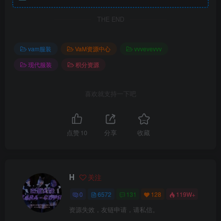
THE END
vam服装
VaM资源中心
vvvevevvv
现代服装
积分资源
喜欢就支持一下吧
点赞
10
分享
收藏
H
关注
0
6572
131
128
119W+
资源失效，友链申请，请私信。