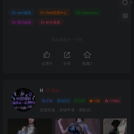
vam服装
VaM资源中心
vvvevevvv
现代服装
积分资源
喜欢就支持一下吧
点赞
9
分享
收藏
1
H
关注
378
6572
131
128
119W+
资源失效，友链申请，请私信。