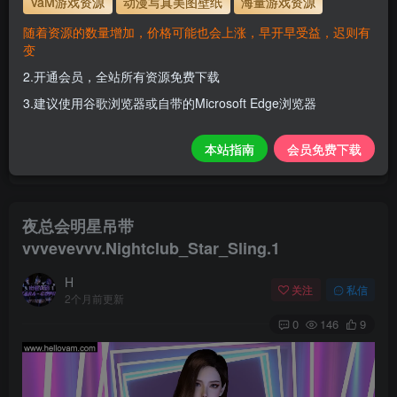
VaM游戏资源
动漫写真美图壁纸
海量游戏资源
解压密码
www.hellovam.com
随着资源的数量增加，价格可能也会上涨，早开早受益，迟则有
变
2.开通会员，全站所有资源免费下载
开通会员【免费下载】全站资源！
3.建议使用谷歌浏览器或自带的Microsoft Edge浏览器
1.为了资源不失效！请不要在线解压！
2.请先保存到自己网盘后再下载！
本站指南
会员免费下载
3.有任何问题请联系客服或评论留言。
夜总会明星吊带
vvvevevvv.Nightclub_Star_Sling.1
H
关注
私信
2个月前更新
0
146
9