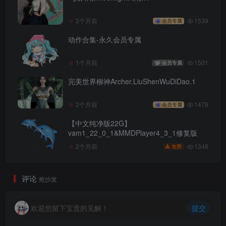
2个月前
1539
会员专属
动作合集-永久会员专属
1个月前
1501
会员专属
完美世界柳神Archer.LiuShenWuDiDao.1
2个月前
1479
会员专属
【中文纯净版22G】
vam1_22_0_1&MMDPlayer4_3_1修复版
1348
2个月前
免费
评论
抢沙发
欢迎您留下宝贵的见解！
提交