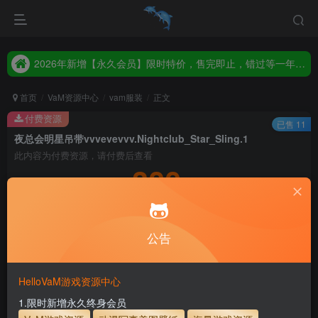
2026年新增【永久会员】限时特价，售完即止，错过等一年！！！
统一解压码www.hellovam.com，如有备注以备注为准
2026年新增【永久会员】限时特价，售完即止，错过等一年！！！
统一解压码www.hellovam.com，如有备注以备注为准
首页
VaM资源中心
vam服装
正文
付费资源
已售 11
夜总会明星吊带vvvevevvv.Nightclub_Star_Sling.1
此内容为付费资源，请付费后查看
300
积分
5
1
月度会员
永久至尊会员
公告
登录购买
永久至尊会员终生有效
会员免费下载资源
主流网盘——高速下载
会员专属交流群
专人上传每天更新
HelloVaM游戏资源中心
支付页面打不开或支付后不跳转请联系QQ：3317425885
1.限时新增永久终身会员
服装使用教程