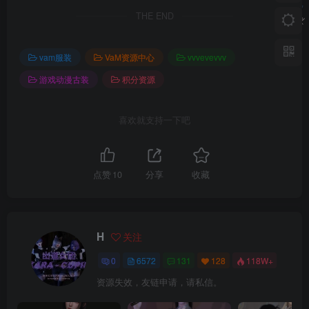
THE END
vam服装
VaM资源中心
vvvevevvv
游戏动漫古装
积分资源
喜欢就支持一下吧
点赞
10
分享
收藏
H
关注
0
6572
131
128
118W+
资源失效，友链申请，请私信。