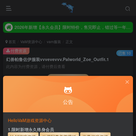
2026年新增【永久会员】限时特价，售完即止，错过等一年！！！
统一解压码www.hellovam.com，如有备注以备注为准
2026年新增【永久会员】限时特价，售完即止，错过等一年！！！
统一解压码www.hellovam.com，如有备注以备注为准
首页
VaM资源中心
vam服装
正文
付费资源
已售 10
幻兽帕鲁佐伊服装vvvevevvv.Palworld_Zoe_Outfit.1
此内容为付费资源，请付费后查看
会员专属资源
5
1
月度会员
永久至尊会员
公告
您暂无购买权限，请先开通会员
开通会员
HelloVaM游戏资源中心
永久至尊会员终生有效
会员免费下载资源
1.限时新增永久终身会员
主流网盘——高速下载
会员专属交流群
专人上传每天更新
支付页面打不开或支付后不跳转请联系QQ：3317425885