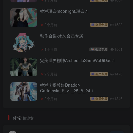
鸣潮琳奈moonlight.琳奈.1
2个月前
1538
会员专属
动作合集-永久会员专属
1个月前
1501
会员专属
完美世界柳神Archer.LiuShenWuDiDao.1
2个月前
1476
会员专属
鸣潮卡提希娅Dnaddr-
Cartethyia_P_v1_25_8_24.1
2个月前
1346
会员专属
评论
抢沙发