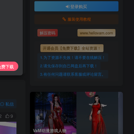
上传每天更新
登录购买
7425885
服装使用教程
ovam.com
解压密码
www.hellovam.com
开通会员【免费下载】全站资源！
1.为了资源不失效！请不要在线解压！
2.请先保存到自己网盘后再下载！
免费下载
3.有任何问题请联系客服或评论留言。
私信
2
9
VaM动漫游戏人物