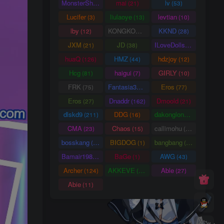
MonsterShinkai
mai
lv
(38)
(21)
(53)
Lucifer
liulaoye
levtian
(3)
(13)
(10)
lby
KONGKONG
KKND
(12)
(9)
(28)
JXM
JD
ILoveDolls
(21)
(38)
(66)
huaQ
HMZ
hdzjoy
(126)
(44)
(12)
Hcg
haigui
GIRLY
(81)
(7)
(10)
FRK
Fantasia3DArt
Eros
(75)
(55)
(77)
Eros
Dnaddr
Dmoold
(27)
(162)
(21)
dlskd9
DDG
dakonglong
(211)
(16)
(20)
CMA
Chaos
callimohu
(23)
(15)
(57)
bosskang
BIGDOG
bangbang
(85)
(1)
(22)
Bamair1984
BaGe
AWG
(15)
(1)
(43)
Archer
AKKEVE
Able
(124)
(114)
(27)
Abie
(11)