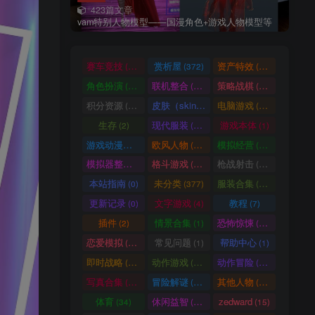
423篇文章
vam特别人物模型——国漫角色+游戏人物模型等
赛车竞技
赏析屋
资产特效
(36)
(372)
(224)
角色扮演
联机整合
策略战棋
(207)
(34)
(71)
积分资源
皮肤（skin）
电脑游戏
(3246)
(1)
(1003)
生存
现代服装
游戏本体
(2)
(929)
(1)
游戏动漫古装
欧风人物
模拟经营
(466)
(62)
(57)
模拟器整合
格斗游戏
枪战射击
(1)
(25)
(105)
本站指南
未分类
服装合集
(0)
(377)
(20)
更新记录
文字游戏
教程
(0)
(4)
(7)
插件
情景合集
恐怖惊悚
(2)
(1)
(64)
恋爱模拟
常见问题
帮助中心
(101)
(1)
(1)
即时战略
动作游戏
动作冒险
(14)
(33)
(336)
写真合集
冒险解谜
其他人物
(370)
(30)
(661)
体育
休闲益智
zedward
(34)
(69)
(15)