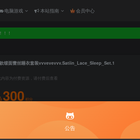
电脑游戏
本站指南
会员中心
！！！
！！！
款缎面蕾丝睡衣套装vvvevevvv.Satiin_Lace_Sleep_Set.1
此内容为付费资源，请付费后查看
300
积分
5
1
月度会员
永久至尊会员
公告
登