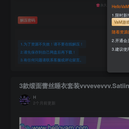
永久至尊会员终生
Hello
1.限时
解压密码
VaM游
随着资源
2.开通
1.为了资源不失效！请不要在线解压！
3.建议使
2.请先保存到自己网盘后再下载！
3.有任何问题请联系客服或评论留言。
3款缎面蕾丝睡衣套装vvvevevvv.Satiin_L
H
2个月前更新