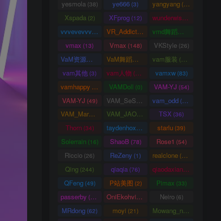
yesmola
ye666
yangyang
(38)
(3)
(86)
Xspada
XFprog
wunderwise
(2)
(12)
(1)
vvvevevvv
VR_Addict
vmd舞蹈数据
(191)
(38)
(2)
vmax
Vmax
VKStyle
(13)
(148)
(26)
VaM资源中心
VaM舞蹈视频
vam服装
(4163)
(5)
(1458)
vam其他
vam人物
vamxw
(3)
(3105)
(83)
vamhappy
VAMDoll
VAM-YJ
(31)
(0)
(54)
VAM-YJ
VAM_SeSe
vam_odd
(49)
(10)
(20)
VAM_Mars
VAM_JAO
TSX
(0)
(15)
(36)
Thorn
taydenhoxe
starlu
(34)
(8)
(39)
Solerrain
ShaoB
Rose1
(16)
(78)
(54)
Riccio
ReZeny
realclone
(26)
(1)
(70)
Qing
qiaqia
qiaodaxian
(244)
(76)
(16)
QFeng
P站美图
Pimax
(49)
(2)
(33)
passerby
OniEkohvius
Neiro
(26)
(51)
(6)
MRdong
moyi
Mowang_nixi
(62)
(21)
(139)