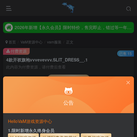
2026年新增【永久会员】限时特价，售完即止，错过等一年！！！
统一解压码www.hellovam.com，如有备注以备注为准
2026年新增【永久会员】限时特价，售完即止，错过等一年！！！
统一解压码www.hellovam.com，如有备注以备注为准
首页
VaM资源中心
vam服装
正文
付费资源
已售 15
4款开衩旗袍vvvevevvv.SLIT_DRESS__.1
此内容为付费资源，请付费后查看
会员专属资源
5
1
月度会员
永久至尊会员
公告
您暂无购买权限，请先开通会员
开通会员
HelloVaM游戏资源中心
永久至尊会员终生有效
会员免费下载资源
1.限时新增永久终身会员
主流网盘——高速下载
会员专属交流群
专人上传每天更新
支付页面打不开或支付后不跳转请联系QQ：3317425885