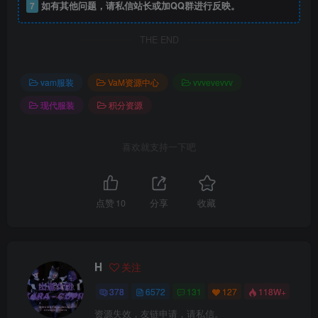
7
如有其他问题，请私信站长或加QQ群进行反映。
THE END
vam服装
VaM资源中心
vvvevevvv
现代服装
积分资源
喜欢就支持一下吧
点赞
10
分享
收藏
H
关注
378
6572
131
127
118W+
资源失效，友链申请，请私信。