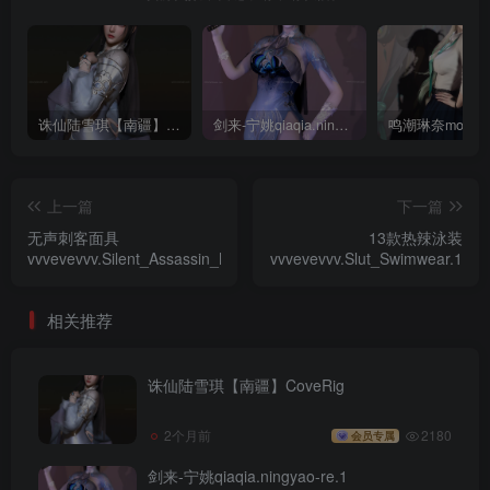
诛仙陆雪琪【南疆】CoveRig
剑来-宁姚qiaqia.ningyao-re.1
上一篇
下一篇
无声刺客面具
13款热辣泳装
vvvevevvv.Silent_Assassin_Mask.1
vvvevevvv.Slut_Swimwear.1
相关推荐
诛仙陆雪琪【南疆】CoveRig
2个月前
2180
会员专属
剑来-宁姚qiaqia.ningyao-re.1