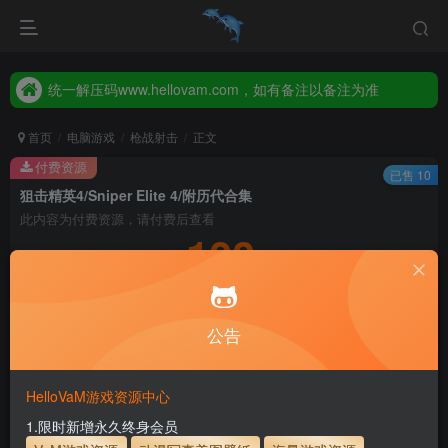
2026年新增【永久会员】限时特价，售完即止，错过等一年！！！
统一解压码www.hellovam.com，如有备注以备注为准
2026年新增【永久会员】限时特价，售完即止，错过等一年！！！
统一解压码www.hellovam.com，如有备注以备注为准
首页
电脑游戏
枪战射击
正文
付费资源
已售 10
狙击精英4/Sniper Elite 4/附历代合集
此内容为付费资源，请付费后查看
100
积分
10
1
月度会员
永久至尊会员
公告
登录购买
永久至尊会员终生有效
会员免费下载资源
主流网盘——高速下载
会员专属交流群
专人上传每天更新
HelloVaM游戏资源中心
支付页面打不开或支付后不跳转请联系QQ：3317425885
1.限时新增永久终身会员
开通会员【免费下载】全站资源！