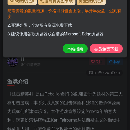
VaM游戏资源
动漫写真美图壁纸
海量游戏资源
1.为了资源不失效！请不要在线解压！
随着资源的数量增加，价格可能也会上涨，早开早受益，迟则有
2.请先保存到自己网盘后再下载！
变
3.有任何问题请联系客服或评论留言。
2.开通会员，全站所有资源免费下载
3.建议使用谷歌浏览器或自带的Microsoft Edge浏览器
狙击精英4/Sniper Elite 4/附历代合集
本站指南
会员免费下载
H
关注
私信
8个月前更新
0
124
10
游戏介绍
《狙击精英4》是由Rebellion制作的以狙击手为题材的第三人
称射击游戏，本系列以真实的狙击体验和独特的击杀体验而
为玩家们所津津乐道。本作游戏背景设定为1943年的意大
利，玩家扮演秘密特工Karl Fairburne从法西斯主义的枷锁中
解放意大利，并避免盟军反攻欧洲的计划泡汤。