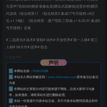
方原声7首BGM|赠多项修改器|赠全武器解锁进度存档|赠历
代游戏《狙击精英1》《狙击精英3.集成17号升级档.v6汉
化.v1.14版》《狙击精英：僵尸部队三部曲.v1.8.20.01.集成5
号升级档》合集
# 二战射击# 战术# 冒险# 动作# 开放世界# 第一人称# 第三
人称# 3A大作# 战争# 狙击
©
版权声明
声明
HelloVaM
1
本网站名称：
2
本站永久网址和解压码：
www.hellovam.com
若有备注以备注
为准
3
本网站的文章部分内容可能来源于网络，仅供大家学习与参
考，如有侵权，请联系站长进行删除处理。
4
本站一切资源不代表本站立场，并不代表本站赞同其观点和对
其真实性负责。