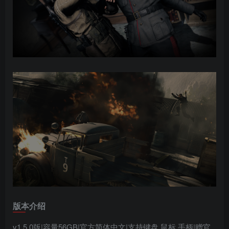
版本介绍
v1.5.0版|容量56GB|官方简体中文|支持键盘.鼠标.手柄|赠官