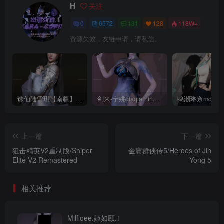
H
关注
0
6572
131
128
118W+
资源失效，友链申请，请私信。
诛仙陆雪琪【南疆】CoveRig
剑来-宁姚qiaqia.ningyao-re.1
上一篇
下一篇
狙击精英V2重制版/Sniper
金庸群侠传5/Heroes of Jin
Elite V2 Remastered
Yong 5
相关推荐
Milfloee.姬如颐.1