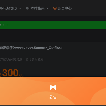
电脑游戏
本站指南
会员中心
！！！
！！！
套夏季服装vvvevevvv.Summer_Outfit2.1
此内容为付费资源，请付费后查看
300
积分
5
1
月度会员
永久至尊会员
公告
登