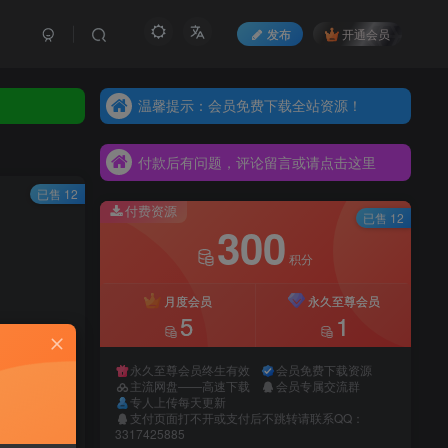
发布
开通会员
温馨提示：会员免费下载全站资源！
温馨提示：会员免费下载全站资源！
付款后有问题，评论留言或请点击这里
温馨提示：会员免费下载全站资源！
付款后有问题，评论留言或请点击这里
付款后有问题，评论留言或请点击这里
已售 12
付费资源
已售 12
300
积分
月度会员
永久至尊会员
5
1
永久至尊会员终生有效
会员免费下载资源
主流网盘——高速下载
会员专属交流群
专人上传每天更新
支付页面打不开或支付后不跳转请联系QQ：
录购买
3317425885