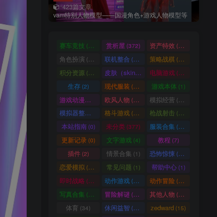
423篇文章
vam特别人物模型——国漫角色+游戏人物模型等
赛车竞技
赏析屋
资产特效
(36)
(372)
(224)
角色扮演
联机整合
策略战棋
(207)
(34)
(71)
积分资源
皮肤（skin）
电脑游戏
(3246)
(1)
(1003)
生存
现代服装
游戏本体
(2)
(929)
(1)
游戏动漫古装
欧风人物
模拟经营
(466)
(62)
(57)
模拟器整合
格斗游戏
枪战射击
(1)
(25)
(105)
本站指南
未分类
服装合集
(0)
(377)
(20)
更新记录
文字游戏
教程
(0)
(4)
(7)
插件
情景合集
恐怖惊悚
(2)
(1)
(64)
恋爱模拟
常见问题
帮助中心
(101)
(1)
(1)
即时战略
动作游戏
动作冒险
(14)
(33)
(336)
写真合集
冒险解谜
其他人物
(370)
(30)
(661)
体育
休闲益智
zedward
(34)
(69)
(15)