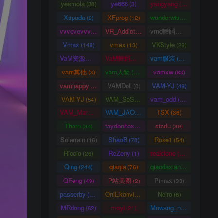
yesmola
ye666
yangyang
(38)
(3)
(86)
Xspada
XFprog
wunderwise
(2)
(12)
(1)
vvvevevvv
VR_Addict
vmd舞蹈数据
(191)
(38)
(2)
Vmax
vmax
VKStyle
(148)
(13)
(26)
VaM资源中心
VaM舞蹈视频
vam服装
(4163)
(5)
(1458)
vam其他
vam人物
vamxw
(3)
(3105)
(83)
vamhappy
VAMDoll
VAM-YJ
(31)
(0)
(49)
VAM-YJ
VAM_SeSe
vam_odd
(54)
(10)
(20)
VAM_Mars
VAM_JAO
TSX
(0)
(15)
(36)
Thorn
taydenhoxe
starlu
(34)
(8)
(39)
Solerrain
ShaoB
Rose1
(16)
(78)
(54)
Riccio
ReZeny
realclone
(26)
(1)
(70)
Qing
qiaqia
qiaodaxian
(244)
(76)
(16)
QFeng
P站美图
Pimax
(49)
(2)
(33)
passerby
OniEkohvius
Neiro
(26)
(51)
(6)
MRdong
moyi
Mowang_nixi
(62)
(21)
(139)