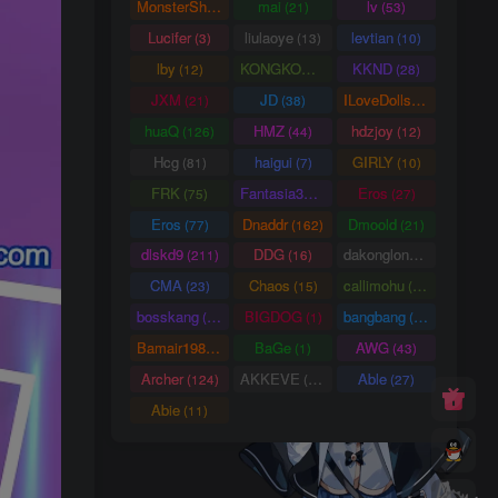
MonsterShinkai
mai
lv
(38)
(21)
(53)
Lucifer
liulaoye
levtian
(3)
(13)
(10)
lby
KONGKONG
KKND
(12)
(9)
(28)
JXM
JD
ILoveDolls
(21)
(38)
(66)
huaQ
HMZ
hdzjoy
(126)
(44)
(12)
Hcg
haigui
GIRLY
(81)
(7)
(10)
FRK
Fantasia3DArt
Eros
(75)
(55)
(27)
Eros
Dnaddr
Dmoold
(77)
(162)
(21)
dlskd9
DDG
dakonglong
(211)
(16)
(20)
CMA
Chaos
callimohu
(23)
(15)
(57)
bosskang
BIGDOG
bangbang
(85)
(1)
(22)
Bamair1984
BaGe
AWG
(15)
(1)
(43)
Archer
AKKEVE
Able
(124)
(114)
(27)
Abie
(11)