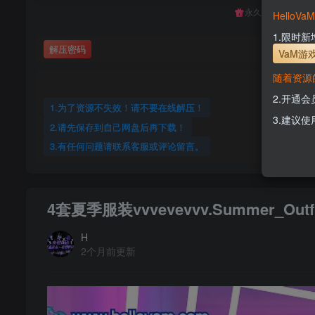
永久至尊会员终生
Hello
1.限时
解压密码
VaM游
随着资源
2.开通
1.为了资源不失效！请不要在线解压！
3.建议使
2.请先保存到自己网盘后再下载！
3.有任何问题请联系客服或评论留言。
4套夏季服装vvvevevvv.Summer_Outfi
H
2个月前更新