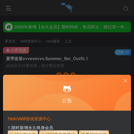
2026年新增【永久会员】限时特价，售完即止，错过等一年！！！
统一解压码www.hellovam.com，如有备注以备注为准
2026年新增【永久会员】限时特价，售完即止，错过等一年！！！
统一解压码www.hellovam.com，如有备注以备注为准
首页
VaM资源中心
vam服装
正文
付费资源
已售 10
夏季套装vvvevevvv.Summer_Set_Outfit.1
此内容为付费资源，请付费后查看
300
积分
5
1
月度会员
永久至尊会员
公告
登录购买
永久至尊会员终生有效
会员免费下载资源
主流网盘——高速下载
会员专属交流群
专人上传每天更新
HelloVaM游戏资源中心
支付页面打不开或支付后不跳转请联系QQ：3317425885
1.限时新增永久终身会员
服装使用教程