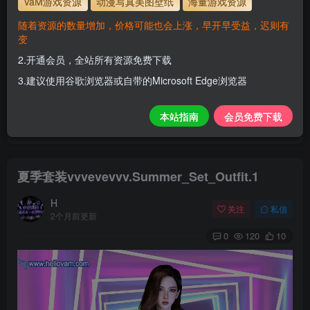
VaM游戏资源
动漫写真美图壁纸
海量游戏资源
解压密码
www.hellovam.com
随着资源的数量增加，价格可能也会上涨，早开早受益，迟则有
变
2.开通会员，全站所有资源免费下载
开通会员【免费下载】全站资源！
3.建议使用谷歌浏览器或自带的Microsoft Edge浏览器
1.为了资源不失效！请不要在线解压！
2.请先保存到自己网盘后再下载！
本站指南
会员免费下载
3.有任何问题请联系客服或评论留言。
夏季套装vvvevevvv.Summer_Set_Outfit.1
H
关注
私信
2个月前更新
0
120
10