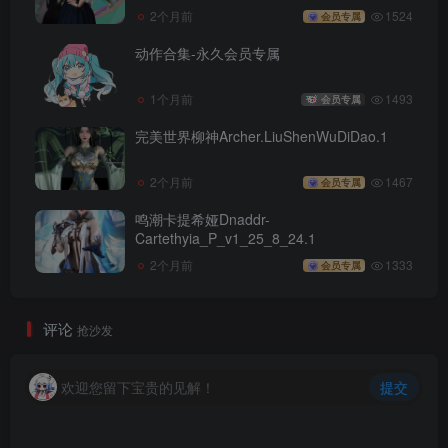
2个月前
1524
会员专属
动作合集-永久会员专属
1个月前
1493
会员专属
完美世界柳神Archer.LiuShenWuDiDao.1
2个月前
1467
会员专属
鸣潮卡提希娅Dnaddr-
Cartethyia_P_v1_25_8_24.1
2个月前
1333
会员专属
评论
抢沙发
欢迎您留下宝贵的见解！
提交