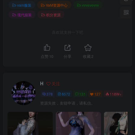
vam服装
VaM资源中心
vvvevevvv
现代服装
积分资源
喜欢就支持一下吧
点赞
10
分享
收藏
2
H
关注
378
6572
131
127
118W+
资源失效，友链申请，请私信。